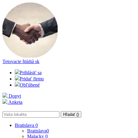
Tetovacie štúdiá
sk
Prihlásiť sa
Pridať firmu
Obľúbené
Dopyt
Anketa
Hľadať (
)
Bratislava
0
Bratislava
0
Malacky
0