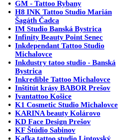
GM - Tattoo Rybany
H8 INK Tattoo Studio Marián
Šagáth Čadca
IM Studio Banská Bystrica
Infinity Beauty Point Senec
Inkdependant Tattoo Studio
Michalovce
Inkdustry tatoo studio - Banská
Bystrica
Inkredible Tattoo Michalovce
Inštitút krásy BABOR Prešov
Ivantattoo Košice
K1 Cosmetic Studio Michalovce
KARINA beauty Kolárovo
KD Face Design Prešov
KF Štúdio Sabinov
Kafka tattoo studio Liptovský