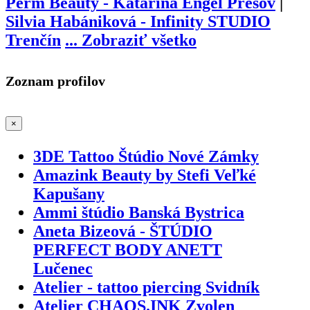
Perm Beauty - Katarína Engel Prešov
|
Silvia Habániková - Infinity STUDIO
Trenčín
...
Zobraziť všetko
Zoznam profilov
×
3DE Tattoo Štúdio Nové Zámky
Amazink Beauty by Stefi Veľké
Kapušany
Ammi štúdio Banská Bystrica
Aneta Bizeová - ŠTÚDIO
PERFECT BODY ANETT
Lučenec
Atelier - tattoo piercing Svidník
Atelier CHAOS.INK Zvolen