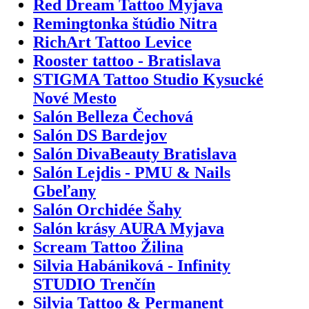
Red Dream Tattoo Myjava
Remingtonka štúdio Nitra
RichArt Tattoo Levice
Rooster tattoo - Bratislava
STIGMA Tattoo Studio Kysucké
Nové Mesto
Salón Belleza Čechová
Salón DS Bardejov
Salón DivaBeauty Bratislava
Salón Lejdis - PMU & Nails
Gbeľany
Salón Orchidée Šahy
Salón krásy AURA Myjava
Scream Tattoo Žilina
Silvia Habániková - Infinity
STUDIO Trenčín
Silvia Tattoo & Permanent