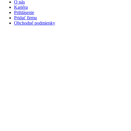
O nás
Kariéra
Prihlásenie
Pridať firmu
Obchodné podmienky
Služby
Anketa
Virtual Tour
Dopyt
Internetová stránka
Iplatforma s.r.o. Klokoč 28,
962 25 Klokoč
IČO: 473 878 74
DiČ: 202 384 9080
Ochrana osobných údajov
info@iplatforma.sk
Partnerské stránky
Copyright (c) 2026 Copyright Holder All Rights Reserved
Iplatforma s.r.o.