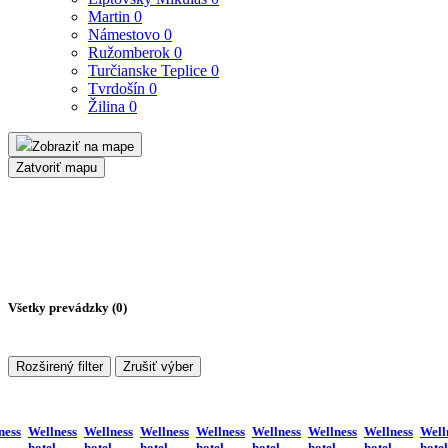
Martin
0
Námestovo
0
Ružomberok
0
Turčianske Teplice
0
Tvrdošín
0
Žilina
0
Zobraziť na mape
Zatvoriť mapu
Všetky prevádzky (
0
)
Rozširený filter
Zrušiť výber
ness
Wellness
Wellness
Wellness
Wellness
Wellness
Wellness
Wellness
Well
hotel
hotel
hotel
hotel
hotel
hotel
hotel
hotel