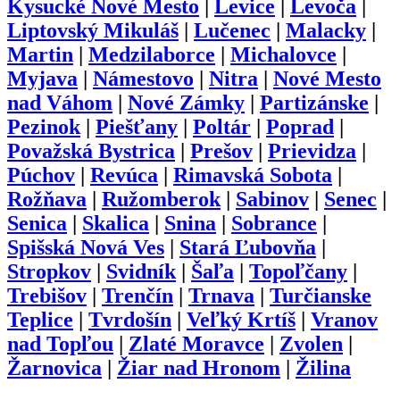
Kysucké Nové Mesto
|
Levice
|
Levoča
|
Liptovský Mikuláš
|
Lučenec
|
Malacky
|
Martin
|
Medzilaborce
|
Michalovce
|
Myjava
|
Námestovo
|
Nitra
|
Nové Mesto
nad Váhom
|
Nové Zámky
|
Partizánske
|
Pezinok
|
Piešťany
|
Poltár
|
Poprad
|
Považská Bystrica
|
Prešov
|
Prievidza
|
Púchov
|
Revúca
|
Rimavská Sobota
|
Rožňava
|
Ružomberok
|
Sabinov
|
Senec
|
Senica
|
Skalica
|
Snina
|
Sobrance
|
Spišská Nová Ves
|
Stará Ľubovňa
|
Stropkov
|
Svidník
|
Šaľa
|
Topoľčany
|
Trebišov
|
Trenčín
|
Trnava
|
Turčianske
Teplice
|
Tvrdošín
|
Veľký Krtíš
|
Vranov
nad Topľou
|
Zlaté Moravce
|
Zvolen
|
Žarnovica
|
Žiar nad Hronom
|
Žilina