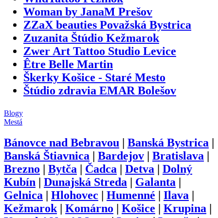
Woman by JanaM Prešov
ZZaX beauties Považská Bystrica
Zuzanita Štúdio Kežmarok
Zwer Art Tattoo Studio Levice
Être Belle Martin
Škerky Košice - Staré Mesto
Štúdio zdravia EMAR Bolešov
Blogy
Mestá
Bánovce nad Bebravou
|
Banská Bystrica
|
Banská Štiavnica
|
Bardejov
|
Bratislava
|
Brezno
|
Bytča
|
Čadca
|
Detva
|
Dolný
Kubín
|
Dunajská Streda
|
Galanta
|
Gelnica
|
Hlohovec
|
Humenné
|
Ilava
|
Kežmarok
|
Komárno
|
Košice
|
Krupina
|