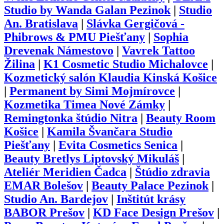
Studio by Wanda Galan Pezinok
|
Studio
An. Bratislava
|
Slávka Gergičová -
Phibrows & PMU Piešťany
|
Sophia
Drevenak Námestovo
|
Vavrek Tattoo
Žilina
|
K1 Cosmetic Studio Michalovce
|
Kozmetický salón Klaudia Kinská Košice
|
Permanent by Simi Mojmírovce
|
Kozmetika Timea Nové Zámky
|
Remingtonka štúdio Nitra
|
Beauty Room
Košice
|
Kamila Švančara Studio
Piešťany
|
Evita Cosmetics Senica
|
Beauty Bretlys Liptovský Mikuláš
|
Ateliér Meridien Čadca
|
Štúdio zdravia
EMAR Bolešov
|
Beauty Palace Pezinok
|
Studio An. Bardejov
|
Inštitút krásy
BABOR Prešov
|
KD Face Design Prešov
|