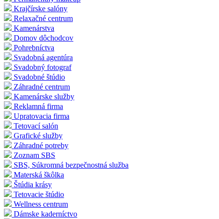
Krajčírske salóny
Relaxačné centrum
Kamenárstva
Domov dôchodcov
Pohrebníctva
Svadobná agentúra
Svadobný fotograf
Svadobné štúdio
Záhradné centrum
Kamenárske služby
Reklamná firma
Upratovacia firma
Tetovací salón
Grafické služby
Záhradné potreby
Zoznam SBS
SBS, Súkromná bezpečnostná služba
Materská škôlka
Štúdia krásy
Tetovacie štúdio
Wellness centrum
Dámske kaderníctvo