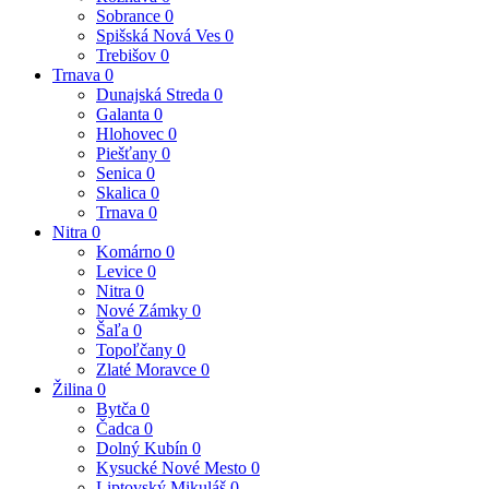
Sobrance
0
Spišská Nová Ves
0
Trebišov
0
Trnava
0
Dunajská Streda
0
Galanta
0
Hlohovec
0
Piešťany
0
Senica
0
Skalica
0
Trnava
0
Nitra
0
Komárno
0
Levice
0
Nitra
0
Nové Zámky
0
Šaľa
0
Topoľčany
0
Zlaté Moravce
0
Žilina
0
Bytča
0
Čadca
0
Dolný Kubín
0
Kysucké Nové Mesto
0
Liptovský Mikuláš
0