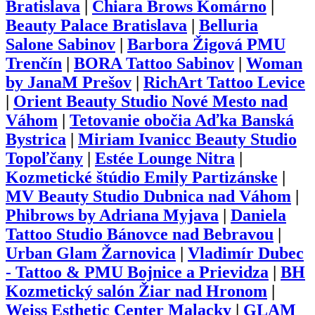
Bratislava
|
Chiara Brows Komárno
|
Beauty Palace Bratislava
|
Belluria
Salone Sabinov
|
Barbora Žigová PMU
Trenčín
|
BORA Tattoo Sabinov
|
Woman
by JanaM Prešov
|
RichArt Tattoo Levice
|
Orient Beauty Studio Nové Mesto nad
Váhom
|
Tetovanie obočia Aďka Banská
Bystrica
|
Miriam Ivanicc Beauty Studio
Topoľčany
|
Estée Lounge Nitra
|
Kozmetické štúdio Emily Partizánske
|
MV Beauty Studio Dubnica nad Váhom
|
Phibrows by Adriana Myjava
|
Daniela
Tattoo Studio Bánovce nad Bebravou
|
Urban Glam Žarnovica
|
Vladimír Dubec
- Tattoo & PMU Bojnice a Prievidza
|
BH
Kozmetický salón Žiar nad Hronom
|
Weiss Esthetic Center Malacky
|
GLAM