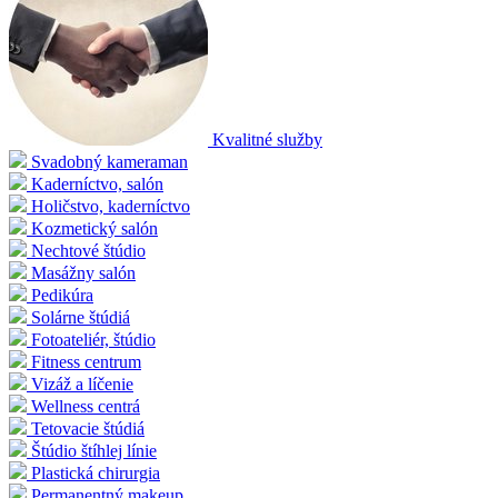
Kvalitné služby
Svadobný kameraman
Kaderníctvo, salón
Holičstvo, kaderníctvo
Kozmetický salón
Nechtové štúdio
Masážny salón
Pedikúra
Solárne štúdiá
Fotoateliér, štúdio
Fitness centrum
Vizáž a líčenie
Wellness centrá
Tetovacie štúdiá
Štúdio štíhlej línie
Plastická chirurgia
Permanentný makeup