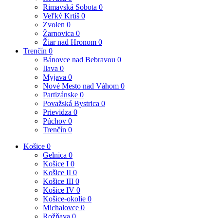
Rimavská Sobota
0
Veľký Krtíš
0
Zvolen
0
Žarnovica
0
Žiar nad Hronom
0
Trenčín
0
Bánovce nad Bebravou
0
Ilava
0
Myjava
0
Nové Mesto nad Váhom
0
Partizánske
0
Považská Bystrica
0
Prievidza
0
Púchov
0
Trenčín
0
Košice
0
Gelnica
0
Košice I
0
Košice II
0
Košice III
0
Košice IV
0
Košice-okolie
0
Michalovce
0
Rožňava
0