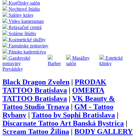
Krajčírsky salón
Nechtové štúdio
Salóny krásy
Video kameraman
Relaxačné centrá
Solárne štúdio
Kozmetické služby
Farmárske potraviny
Pánske kaderníctva
Gazdovské
Masážny
Estetické
potraviny
Barber
salón
klinky
Prevádzky
Black Dragon Zvolen
|
PRODAK
TATTOO Bratislava
|
OMERTA
TATTOO Bratislava
|
VK Beauty &
Tattoo Studio Trnava
|
GM - Tattoo
Rybany
|
Tattoo by Sophi Bratislava
|
Discarnate Tattoo Art Banská Bystrica
|
Scream Tattoo Žilina
|
BODY GALLERY