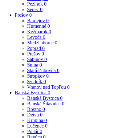
Pezinok
0
Senec
0
Prešov
0
Bardejov
0
Humenné
0
Kežmarok
0
Levoča
0
Medzilaborce
0
Poprad
0
Prešov
0
Sabinov
0
Snina
0
Stará Ľubovňa
0
Stropkov
0
Svidník
0
Vranov nad Topľou
0
Banská Bystrica
0
Banská Bystrica
0
Banská Štiavnica
0
Brezno
0
Detva
0
Krupina
0
Lučenec
0
Poltár
0
Revúca
0