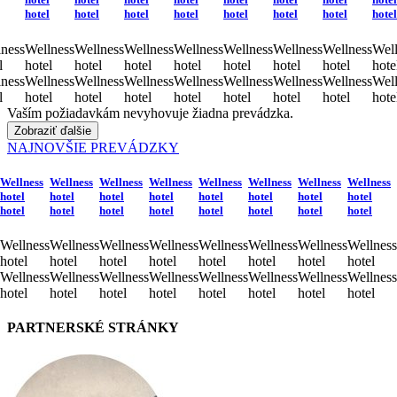
hotel
hotel
hotel
hotel
hotel
hotel
hotel
hotel
ness
Wellness
Wellness
Wellness
Wellness
Wellness
Wellness
Wellness
Well
l
hotel
hotel
hotel
hotel
hotel
hotel
hotel
hote
ness
Wellness
Wellness
Wellness
Wellness
Wellness
Wellness
Wellness
Well
l
hotel
hotel
hotel
hotel
hotel
hotel
hotel
hote
Vaším požiadavkám nevyhovuje žiadna prevádzka.
Zobraziť ďalšie
NAJNOVŠIE PREVÁDZKY
Wellness
Wellness
Wellness
Wellness
Wellness
Wellness
Wellness
Wellness
hotel
hotel
hotel
hotel
hotel
hotel
hotel
hotel
hotel
hotel
hotel
hotel
hotel
hotel
hotel
hotel
Wellness
Wellness
Wellness
Wellness
Wellness
Wellness
Wellness
Wellness
hotel
hotel
hotel
hotel
hotel
hotel
hotel
hotel
Wellness
Wellness
Wellness
Wellness
Wellness
Wellness
Wellness
Wellness
hotel
hotel
hotel
hotel
hotel
hotel
hotel
hotel
PARTNERSKÉ STRÁNKY