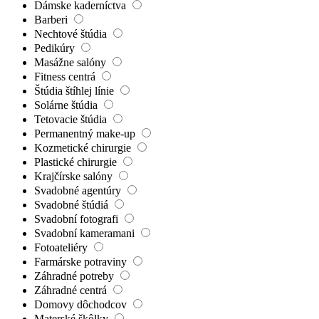
Dámske kaderníctva
Barberi
Nechtové štúdia
Pedikúry
Masážne salóny
Fitness centrá
Štúdia štíhlej línie
Solárne štúdia
Tetovacie štúdia
Permanentný make-up
Kozmetické chirurgie
Plastické chirurgie
Krajčírske salóny
Svadobné agentúry
Svadobné štúdiá
Svadobní fotografi
Svadobní kameramani
Fotoateliéry
Farmárske potraviny
Záhradné potreby
Záhradné centrá
Domovy dôchodcov
Materské škôlky