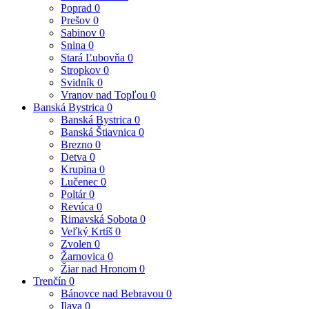
Poprad
0
Prešov
0
Sabinov
0
Snina
0
Stará Ľubovňa
0
Stropkov
0
Svidník
0
Vranov nad Topľou
0
Banská Bystrica
0
Banská Bystrica
0
Banská Štiavnica
0
Brezno
0
Detva
0
Krupina
0
Lučenec
0
Poltár
0
Revúca
0
Rimavská Sobota
0
Veľký Krtíš
0
Zvolen
0
Žarnovica
0
Žiar nad Hronom
0
Trenčín
0
Bánovce nad Bebravou
0
Ilava
0