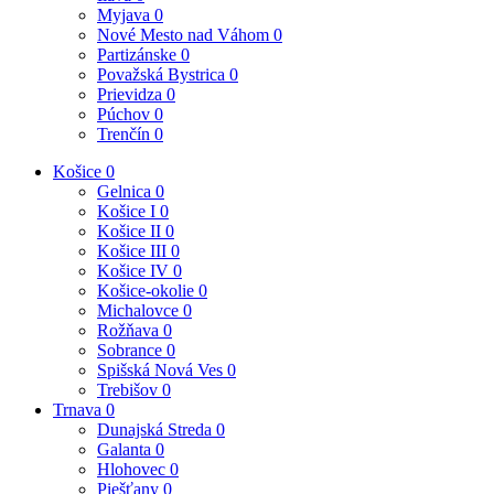
Myjava
0
Nové Mesto nad Váhom
0
Partizánske
0
Považská Bystrica
0
Prievidza
0
Púchov
0
Trenčín
0
Košice
0
Gelnica
0
Košice I
0
Košice II
0
Košice III
0
Košice IV
0
Košice-okolie
0
Michalovce
0
Rožňava
0
Sobrance
0
Spišská Nová Ves
0
Trebišov
0
Trnava
0
Dunajská Streda
0
Galanta
0
Hlohovec
0
Piešťany
0