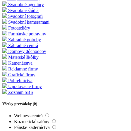
Svadobné agentúry
Svadobné štúdiá
Svadobní fotografi
Svadobní kameramani
Fotoateliéry
Farmárske potraviny
Záhradné potreby
Záhradné centrá
Domovy dôchodcov
Materské škôlky
Kamenárstva
Reklamné firmy
Grafické firmy
Pohrebníctva
Upratovacie firmy
Zoznam SBS
Všetky prevádzky (
0
)
Wellness centrá
Kozmetické salóny
Pánske kaderníctva