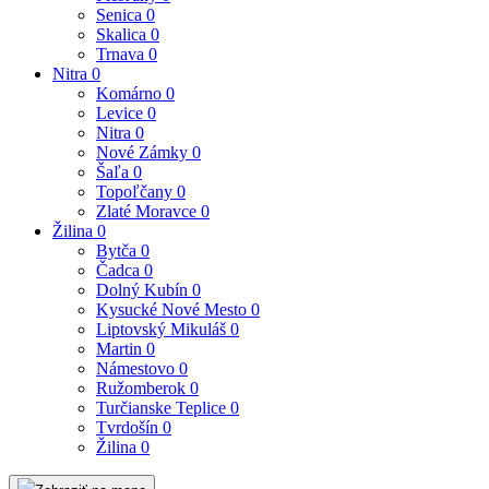
Senica
0
Skalica
0
Trnava
0
Nitra
0
Komárno
0
Levice
0
Nitra
0
Nové Zámky
0
Šaľa
0
Topoľčany
0
Zlaté Moravce
0
Žilina
0
Bytča
0
Čadca
0
Dolný Kubín
0
Kysucké Nové Mesto
0
Liptovský Mikuláš
0
Martin
0
Námestovo
0
Ružomberok
0
Turčianske Teplice
0
Tvrdošín
0
Žilina
0