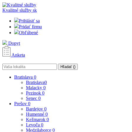
Kvalitné služby
sk
Prihlásiť sa
Pridať firmu
Obľúbené
Dopyt
Anketa
Hľadať (
)
Bratislava
0
Bratislava
0
Malacky
0
Pezinok
0
Senec
0
Prešov
0
Bardejov
0
Humenné
0
Kežmarok
0
Levoča
0
Medzilaborce
0