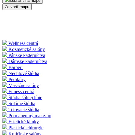
Zobraziť na mape
Zatvoriť mapu
Wellness centrá
Kozmetické salóny
Pánske kaderníctva
Dámske kaderníctva
Barberi
Nechtové štúdia
Pedikúry
Masážne salóny
Fitness centrá
Štúdia štíhlej línie
Solárne štúdia
Tetovacie štúdia
Permanentný make-up
Estetické klinky
Plastické chirurgie
Krajčírske salóny