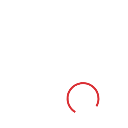
Bratislava
|
Slávka
Gergičová - Phibrows &
PMU Piešťany
|
Sophia
Drevenak Námestovo
|
Vavrek Tattoo Žilina
|
K1
Cosmetic Studio
Michalovce
|
Kozmetický salón
Klaudia Kinská Košice
|