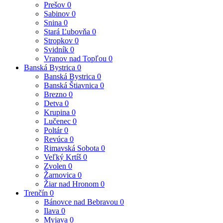
Prešov
0
Sabinov
0
Snina
0
Stará Ľubovňa
0
Stropkov
0
Svidník
0
Vranov nad Topľou
0
Banská Bystrica
0
Banská Bystrica
0
Banská Štiavnica
0
Brezno
0
Detva
0
Krupina
0
Lučenec
0
Poltár
0
Revúca
0
Rimavská Sobota
0
Veľký Krtíš
0
Zvolen
0
Žarnovica
0
Žiar nad Hronom
0
Trenčín
0
Bánovce nad Bebravou
0
Ilava
0
Myjava
0