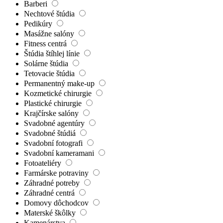
Barberi
Nechtové štúdia
Pedikúry
Masážne salóny
Fitness centrá
Štúdia štíhlej línie
Solárne štúdia
Tetovacie štúdia
Permanentný make-up
Kozmetické chirurgie
Plastické chirurgie
Krajčírske salóny
Svadobné agentúry
Svadobné štúdiá
Svadobní fotografi
Svadobní kameramani
Fotoateliéry
Farmárske potraviny
Záhradné potreby
Záhradné centrá
Domovy dôchodcov
Materské škôlky
Kamenárstva