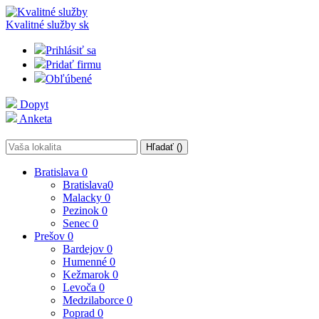
Kvalitné služby
sk
Prihlásiť sa
Pridať firmu
Obľúbené
Dopyt
Anketa
Hľadať (
)
Bratislava
0
Bratislava
0
Malacky
0
Pezinok
0
Senec
0
Prešov
0
Bardejov
0
Humenné
0
Kežmarok
0
Levoča
0
Medzilaborce
0
Poprad
0