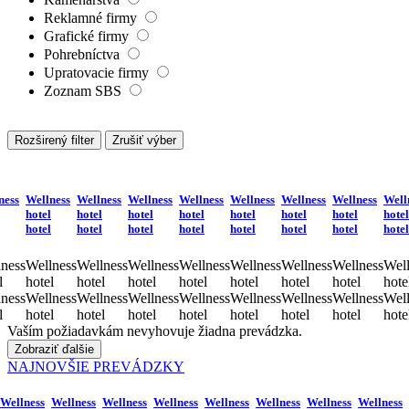
Reklamné firmy
Grafické firmy
Pohrebníctva
Upratovacie firmy
Zoznam SBS
Rozširený filter
Zrušiť výber
ness
Wellness
Wellness
Wellness
Wellness
Wellness
Wellness
Wellness
Well
hotel
hotel
hotel
hotel
hotel
hotel
hotel
hotel
hotel
hotel
hotel
hotel
hotel
hotel
hotel
hotel
ness
Wellness
Wellness
Wellness
Wellness
Wellness
Wellness
Wellness
Well
l
hotel
hotel
hotel
hotel
hotel
hotel
hotel
hote
ness
Wellness
Wellness
Wellness
Wellness
Wellness
Wellness
Wellness
Well
l
hotel
hotel
hotel
hotel
hotel
hotel
hotel
hote
Vaším požiadavkám nevyhovuje žiadna prevádzka.
Zobraziť ďalšie
NAJNOVŠIE PREVÁDZKY
Wellness
Wellness
Wellness
Wellness
Wellness
Wellness
Wellness
Wellness