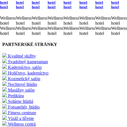
hotel
hotel
hotel
hotel
hotel
hotel
hotel
hotel
hotel
hotel
hotel
hotel
hotel
hotel
hotel
hotel
Wellness
Wellness
Wellness
Wellness
Wellness
Wellness
Wellness
Wellness
hotel
hotel
hotel
hotel
hotel
hotel
hotel
hotel
Wellness
Wellness
Wellness
Wellness
Wellness
Wellness
Wellness
Wellness
hotel
hotel
hotel
hotel
hotel
hotel
hotel
hotel
PARTNERSKÉ STRÁNKY
Kvalitné služby
Svadobný kameraman
Kaderníctvo, salón
Holičstvo, kaderníctvo
Kozmetický salón
Nechtové štúdio
Masážny salón
Pedikúra
Solárne štúdiá
Fotoateliér, štúdio
Fitness centrum
Vizáž a líčenie
Wellness centrá