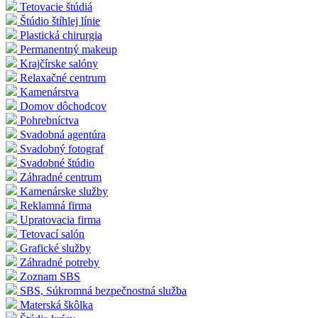
Tetovacie štúdiá
Štúdio štíhlej línie
Plastická chirurgia
Permanentný makeup
Krajčírske salóny
Relaxačné centrum
Kamenárstva
Domov dôchodcov
Pohrebníctva
Svadobná agentúra
Svadobný fotograf
Svadobné štúdio
Záhradné centrum
Kamenárske služby
Reklamná firma
Upratovacia firma
Tetovací salón
Grafické služby
Záhradné potreby
Zoznam SBS
SBS, Súkromná bezpečnostná služba
Materská škôlka