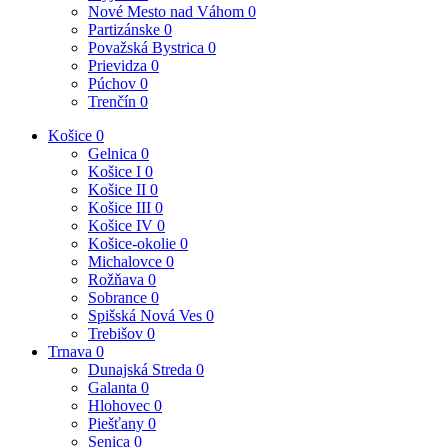
Nové Mesto nad Váhom
0
Partizánske
0
Považská Bystrica
0
Prievidza
0
Púchov
0
Trenčín
0
Košice
0
Gelnica
0
Košice I
0
Košice II
0
Košice III
0
Košice IV
0
Košice-okolie
0
Michalovce
0
Rožňava
0
Sobrance
0
Spišská Nová Ves
0
Trebišov
0
Trnava
0
Dunajská Streda
0
Galanta
0
Hlohovec
0
Piešťany
0
Senica
0