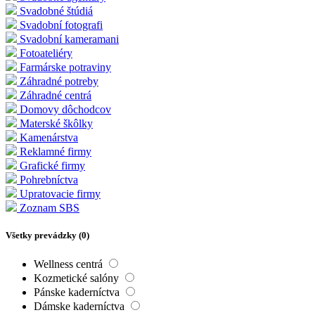
Svadobné štúdiá
Svadobní fotografi
Svadobní kameramani
Fotoateliéry
Farmárske potraviny
Záhradné potreby
Záhradné centrá
Domovy dôchodcov
Materské škôlky
Kamenárstva
Reklamné firmy
Grafické firmy
Pohrebníctva
Upratovacie firmy
Zoznam SBS
Všetky prevádzky (
0
)
Wellness centrá
Kozmetické salóny
Pánske kaderníctva
Dámske kaderníctva