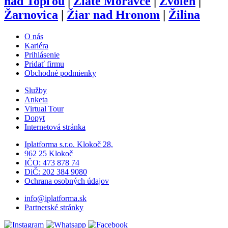
nad Topľou
|
Zlaté Moravce
|
Zvolen
|
Žarnovica
|
Žiar nad Hronom
|
Žilina
O nás
Kariéra
Prihlásenie
Pridať firmu
Obchodné podmienky
Služby
Anketa
Virtual Tour
Dopyt
Internetová stránka
Iplatforma s.r.o. Klokoč 28,
962 25 Klokoč
IČO: 473 878 74
DiČ: 202 384 9080
Ochrana osobných údajov
info@iplatforma.sk
Partnerské stránky