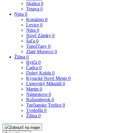
Skalica
0
Trnava
0
Nitra
0
Komárno
0
Levice
0
Nitra
0
Nové Zámky
0
Šaľa
0
Topoľčany
0
Zlaté Moravce
0
Žilina
0
Bytča
0
Čadca
0
Dolný Kubín
0
Kysucké Nové Mesto
0
Liptovský Mikuláš
0
Martin
0
Námestovo
0
Ružomberok
0
Turčianske Teplice
0
Tvrdošín
0
Žilina
0
Zobraziť na mape