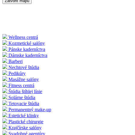
Zatvoriť mapu
Wellness centrá
Kozmetické salóny
Pánske kaderníctva
Dámske kaderníctva
Barberi
Nechtové štúdia
Pedikúry
Masážne salóny
Fitness centrá
Štúdia štíhlej línie
Solárne štúdia
Tetovacie štúdia
Permanentný make-up
Estetické klinky
Plastické chirurgie
Krajčírske salóny
Svadobné agentúry