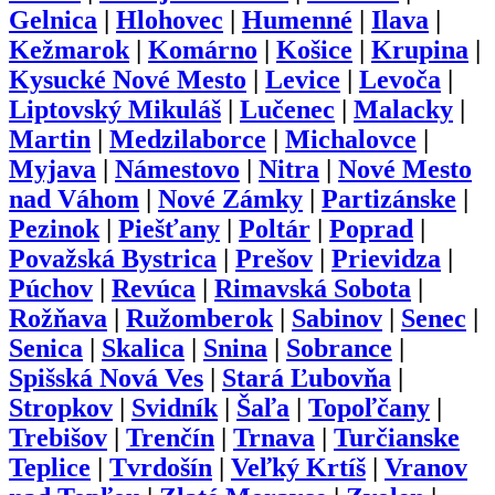
Gelnica
|
Hlohovec
|
Humenné
|
Ilava
|
Kežmarok
|
Komárno
|
Košice
|
Krupina
|
Kysucké Nové Mesto
|
Levice
|
Levoča
|
Liptovský Mikuláš
|
Lučenec
|
Malacky
|
Martin
|
Medzilaborce
|
Michalovce
|
Myjava
|
Námestovo
|
Nitra
|
Nové Mesto
nad Váhom
|
Nové Zámky
|
Partizánske
|
Pezinok
|
Piešťany
|
Poltár
|
Poprad
|
Považská Bystrica
|
Prešov
|
Prievidza
|
Púchov
|
Revúca
|
Rimavská Sobota
|
Rožňava
|
Ružomberok
|
Sabinov
|
Senec
|
Senica
|
Skalica
|
Snina
|
Sobrance
|
Spišská Nová Ves
|
Stará Ľubovňa
|
Stropkov
|
Svidník
|
Šaľa
|
Topoľčany
|
Trebišov
|
Trenčín
|
Trnava
|
Turčianske
Teplice
|
Tvrdošín
|
Veľký Krtíš
|
Vranov