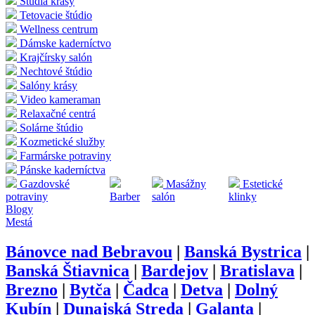
Štúdia krásy
Tetovacie štúdio
Wellness centrum
Dámske kaderníctvo
Krajčírsky salón
Nechtové štúdio
Salóny krásy
Video kameraman
Relaxačné centrá
Solárne štúdio
Kozmetické služby
Farmárske potraviny
Pánske kaderníctva
Gazdovské
Masážny
Estetické
potraviny
Barber
salón
klinky
Blogy
Mestá
Bánovce nad Bebravou
|
Banská Bystrica
|
Banská Štiavnica
|
Bardejov
|
Bratislava
|
Brezno
|
Bytča
|
Čadca
|
Detva
|
Dolný
Kubín
|
Dunajská Streda
|
Galanta
|