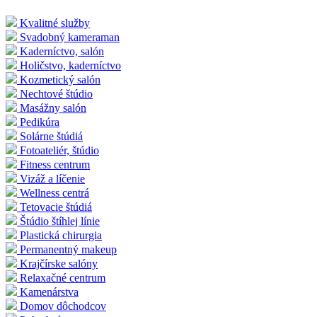
Kvalitné služby
Svadobný kameraman
Kaderníctvo, salón
Holičstvo, kaderníctvo
Kozmetický salón
Nechtové štúdio
Masážny salón
Pedikúra
Solárne štúdiá
Fotoateliér, štúdio
Fitness centrum
Vizáž a líčenie
Wellness centrá
Tetovacie štúdiá
Štúdio štíhlej línie
Plastická chirurgia
Permanentný makeup
Krajčírske salóny
Relaxačné centrum
Kamenárstva
Domov dôchodcov