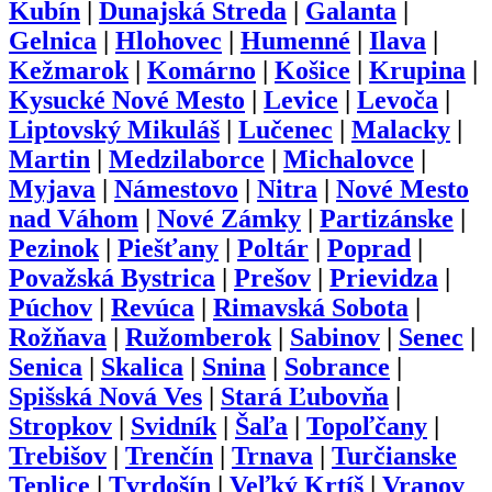
Kubín
|
Dunajská Streda
|
Galanta
|
Gelnica
|
Hlohovec
|
Humenné
|
Ilava
|
Kežmarok
|
Komárno
|
Košice
|
Krupina
|
Kysucké Nové Mesto
|
Levice
|
Levoča
|
Liptovský Mikuláš
|
Lučenec
|
Malacky
|
Martin
|
Medzilaborce
|
Michalovce
|
Myjava
|
Námestovo
|
Nitra
|
Nové Mesto
nad Váhom
|
Nové Zámky
|
Partizánske
|
Pezinok
|
Piešťany
|
Poltár
|
Poprad
|
Považská Bystrica
|
Prešov
|
Prievidza
|
Púchov
|
Revúca
|
Rimavská Sobota
|
Rožňava
|
Ružomberok
|
Sabinov
|
Senec
|
Senica
|
Skalica
|
Snina
|
Sobrance
|
Spišská Nová Ves
|
Stará Ľubovňa
|
Stropkov
|
Svidník
|
Šaľa
|
Topoľčany
|
Trebišov
|
Trenčín
|
Trnava
|
Turčianske
Teplice
|
Tvrdošín
|
Veľký Krtíš
|
Vranov