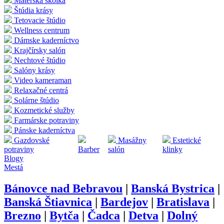
Materská škôlka
Štúdia krásy
Tetovacie štúdio
Wellness centrum
Dámske kaderníctvo
Krajčírsky salón
Nechtové štúdio
Salóny krásy
Video kameraman
Relaxačné centrá
Solárne štúdio
Kozmetické služby
Farmárske potraviny
Pánske kaderníctva
Gazdovské
Masážny
Estetické
potraviny
Barber
salón
klinky
Blogy
Mestá
Bánovce nad Bebravou
|
Banská Bystrica
|
Banská Štiavnica
|
Bardejov
|
Bratislava
|
Brezno
|
Bytča
|
Čadca
|
Detva
|
Dolný