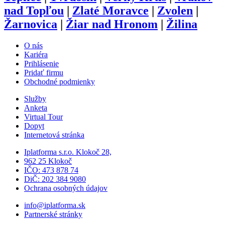
nad Topľou
|
Zlaté Moravce
|
Zvolen
|
Žarnovica
|
Žiar nad Hronom
|
Žilina
O nás
Kariéra
Prihlásenie
Pridať firmu
Obchodné podmienky
Služby
Anketa
Virtual Tour
Dopyt
Internetová stránka
Iplatforma s.r.o. Klokoč 28,
962 25 Klokoč
IČO: 473 878 74
DiČ: 202 384 9080
Ochrana osobných údajov
info@iplatforma.sk
Partnerské stránky