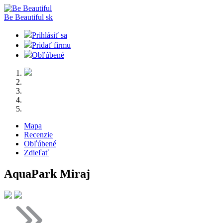
Be Beautiful
sk
Prihlásiť sa
Pridať firmu
Obľúbené
Mapa
Recenzie
Obľúbené
Zdieľať
AquaPark Miraj