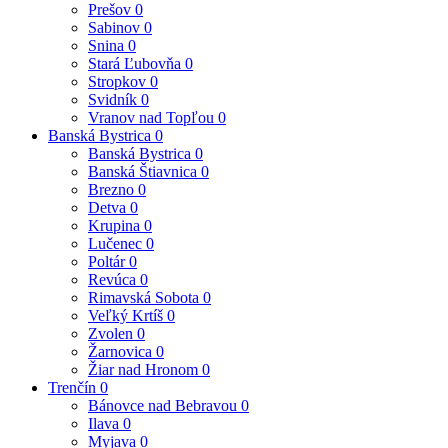
Prešov
0
Sabinov
0
Snina
0
Stará Ľubovňa
0
Stropkov
0
Svidník
0
Vranov nad Topľou
0
Banská Bystrica
0
Banská Bystrica
0
Banská Štiavnica
0
Brezno
0
Detva
0
Krupina
0
Lučenec
0
Poltár
0
Revúca
0
Rimavská Sobota
0
Veľký Krtíš
0
Zvolen
0
Žarnovica
0
Žiar nad Hronom
0
Trenčín
0
Bánovce nad Bebravou
0
Ilava
0
Myjava
0