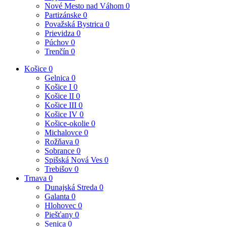
Nové Mesto nad Váhom
0
Partizánske
0
Považská Bystrica
0
Prievidza
0
Púchov
0
Trenčín
0
Košice
0
Gelnica
0
Košice I
0
Košice II
0
Košice III
0
Košice IV
0
Košice-okolie
0
Michalovce
0
Rožňava
0
Sobrance
0
Spišská Nová Ves
0
Trebišov
0
Trnava
0
Dunajská Streda
0
Galanta
0
Hlohovec
0
Piešťany
0
Senica
0