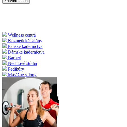
Zatvoriť mapu
Wellness centrá
Kozmetické salóny
Pánske kaderníctva
Dámske kaderníctva
Barberi
Nechtové štúdia
Pedikúry
Masážne salóny