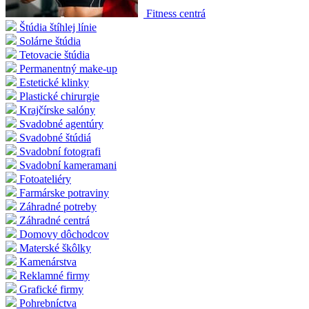
Fitness centrá
Štúdia štíhlej línie
Solárne štúdia
Tetovacie štúdia
Permanentný make-up
Estetické klinky
Plastické chirurgie
Krajčírske salóny
Svadobné agentúry
Svadobné štúdiá
Svadobní fotografi
Svadobní kameramani
Fotoateliéry
Farmárske potraviny
Záhradné potreby
Záhradné centrá
Domovy dôchodcov
Materské škôlky
Kamenárstva
Reklamné firmy
Grafické firmy
Pohrebníctva