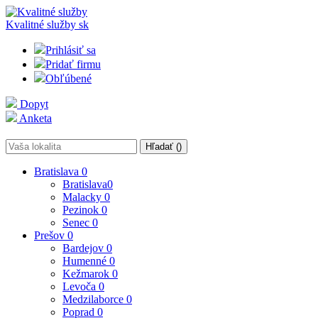
Kvalitné služby
sk
Prihlásiť sa
Pridať firmu
Obľúbené
Dopyt
Anketa
Hľadať (
)
Bratislava
0
Bratislava
0
Malacky
0
Pezinok
0
Senec
0
Prešov
0
Bardejov
0
Humenné
0
Kežmarok
0
Levoča
0
Medzilaborce
0
Poprad
0