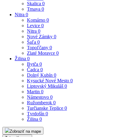
Skalica
0
Trnava
0
Nitra
0
Komárno
0
Levice
0
Nitra
0
Nové Zámky
0
Šaľa
0
Topoľčany
0
Zlaté Moravce
0
Žilina
0
Bytča
0
Čadca
0
Dolný Kubín
0
Kysucké Nové Mesto
0
Liptovský Mikuláš
0
Martin
0
Námestovo
0
Ružomberok
0
Turčianske Teplice
0
Tvrdošín
0
Žilina
0
Zobraziť na mape