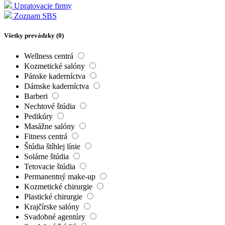
Upratovacie firmy
Zoznam SBS
Všetky prevádzky (
0
)
Wellness centrá
Kozmetické salóny
Pánske kaderníctva
Dámske kaderníctva
Barberi
Nechtové štúdia
Pedikúry
Masážne salóny
Fitness centrá
Štúdia štíhlej línie
Solárne štúdia
Tetovacie štúdia
Permanentný make-up
Kozmetické chirurgie
Plastické chirurgie
Krajčírske salóny
Svadobné agentúry