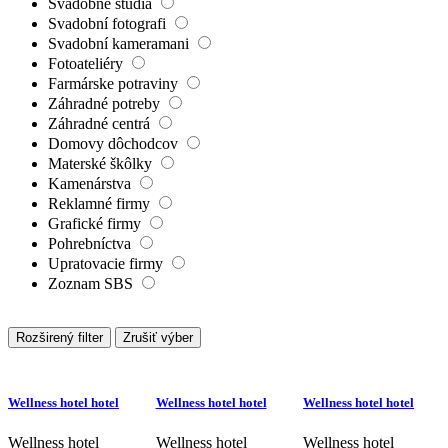
Svadobné štúdiá
Svadobní fotografi
Svadobní kameramani
Fotoateliéry
Farmárske potraviny
Záhradné potreby
Záhradné centrá
Domovy dôchodcov
Materské škôlky
Kamenárstva
Reklamné firmy
Grafické firmy
Pohrebníctva
Upratovacie firmy
Zoznam SBS
Rozširený filter
Zrušiť výber
Wellness hotel hotel
Wellness hotel hotel
Wellness hotel hotel
Wellness hotel
Wellness hotel
Wellness hotel