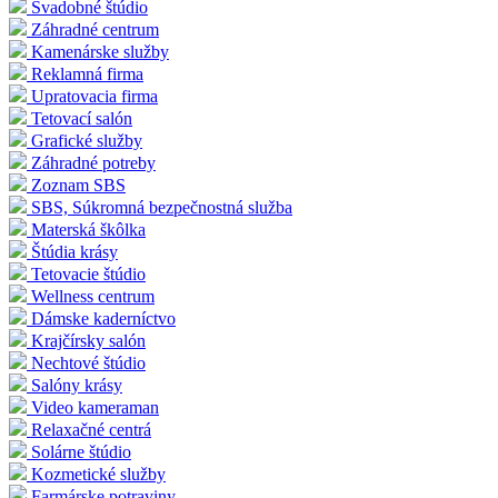
Svadobné štúdio
Záhradné centrum
Kamenárske služby
Reklamná firma
Upratovacia firma
Tetovací salón
Grafické služby
Záhradné potreby
Zoznam SBS
SBS, Súkromná bezpečnostná služba
Materská škôlka
Štúdia krásy
Tetovacie štúdio
Wellness centrum
Dámske kaderníctvo
Krajčírsky salón
Nechtové štúdio
Salóny krásy
Video kameraman
Relaxačné centrá
Solárne štúdio
Kozmetické služby
Farmárske potraviny