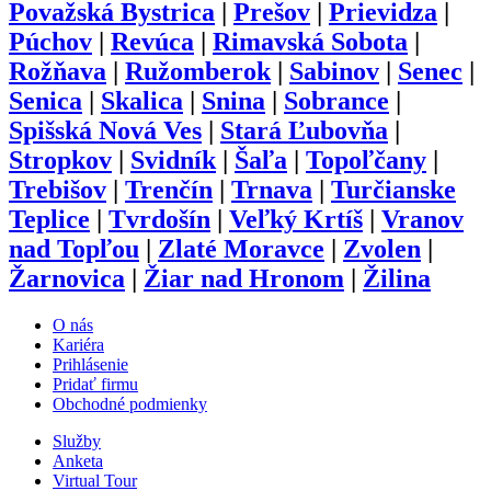
Považská Bystrica
|
Prešov
|
Prievidza
|
Púchov
|
Revúca
|
Rimavská Sobota
|
Rožňava
|
Ružomberok
|
Sabinov
|
Senec
|
Senica
|
Skalica
|
Snina
|
Sobrance
|
Spišská Nová Ves
|
Stará Ľubovňa
|
Stropkov
|
Svidník
|
Šaľa
|
Topoľčany
|
Trebišov
|
Trenčín
|
Trnava
|
Turčianske
Teplice
|
Tvrdošín
|
Veľký Krtíš
|
Vranov
nad Topľou
|
Zlaté Moravce
|
Zvolen
|
Žarnovica
|
Žiar nad Hronom
|
Žilina
O nás
Kariéra
Prihlásenie
Pridať firmu
Obchodné podmienky
Služby
Anketa
Virtual Tour