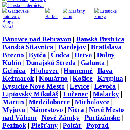
Pánske kaderníctva
Gazdovské
Masážny
Estetické
potraviny
Barber
salón
klinky
Blogy
Mestá
Bánovce nad Bebravou
|
Banská Bystrica
|
Banská Štiavnica
|
Bardejov
|
Bratislava
|
Brezno
|
Bytča
|
Čadca
|
Detva
|
Dolný
Kubín
|
Dunajská Streda
|
Galanta
|
Gelnica
|
Hlohovec
|
Humenné
|
Ilava
|
Kežmarok
|
Komárno
|
Košice
|
Krupina
|
Kysucké Nové Mesto
|
Levice
|
Levoča
|
Liptovský Mikuláš
|
Lučenec
|
Malacky
|
Martin
|
Medzilaborce
|
Michalovce
|
Myjava
|
Námestovo
|
Nitra
|
Nové Mesto
nad Váhom
|
Nové Zámky
|
Partizánske
|
Pezinok
|
Piešťany
|
Poltár
|
Poprad
|