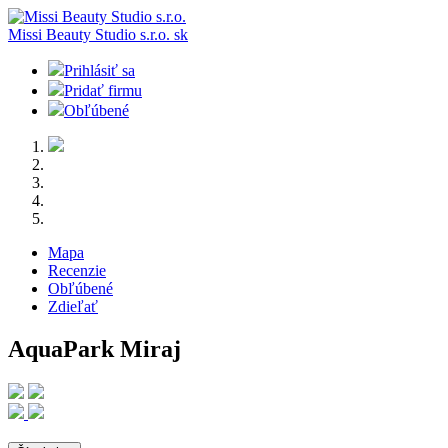
Missi Beauty Studio s.r.o.
sk
Prihlásiť sa
Pridať firmu
Obľúbené
Mapa
Recenzie
Obľúbené
Zdieľať
AquaPark Miraj