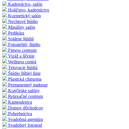
Kaderníctvo, salón
Holičstvo, kaderníctvo
Kozmetický salón
Nechtové štúdio
Masážny salón
Pedikúra
Solárne štúdiá
Fotoateliér, štúdio
Fitness centrum
Vizáž a líčenie
Wellness centrá
Tetovacie štúdiá
Štúdio štíhlej línie
Plastická chirurgia
Permanentný makeup
Krajčírske salóny
Relaxačné centrum
Kamenárstva
Domov dôchodcov
Pohrebníctva
Svadobná agentúra
Svadobný fotograf