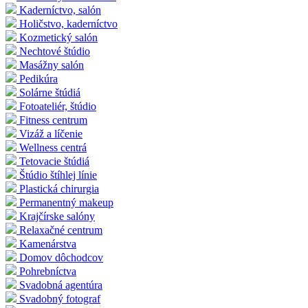
Kaderníctvo, salón
Holičstvo, kaderníctvo
Kozmetický salón
Nechtové štúdio
Masážny salón
Pedikúra
Solárne štúdiá
Fotoateliér, štúdio
Fitness centrum
Vizáž a líčenie
Wellness centrá
Tetovacie štúdiá
Štúdio štíhlej línie
Plastická chirurgia
Permanentný makeup
Krajčírske salóny
Relaxačné centrum
Kamenárstva
Domov dôchodcov
Pohrebníctva
Svadobná agentúra
Svadobný fotograf