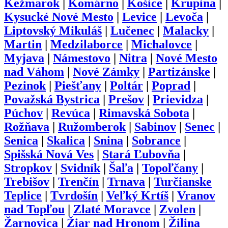
Kežmarok
|
Komárno
|
Košice
|
Krupina
|
Kysucké Nové Mesto
|
Levice
|
Levoča
|
Liptovský Mikuláš
|
Lučenec
|
Malacky
|
Martin
|
Medzilaborce
|
Michalovce
|
Myjava
|
Námestovo
|
Nitra
|
Nové Mesto
nad Váhom
|
Nové Zámky
|
Partizánske
|
Pezinok
|
Piešťany
|
Poltár
|
Poprad
|
Považská Bystrica
|
Prešov
|
Prievidza
|
Púchov
|
Revúca
|
Rimavská Sobota
|
Rožňava
|
Ružomberok
|
Sabinov
|
Senec
|
Senica
|
Skalica
|
Snina
|
Sobrance
|
Spišská Nová Ves
|
Stará Ľubovňa
|
Stropkov
|
Svidník
|
Šaľa
|
Topoľčany
|
Trebišov
|
Trenčín
|
Trnava
|
Turčianske
Teplice
|
Tvrdošín
|
Veľký Krtíš
|
Vranov
nad Topľou
|
Zlaté Moravce
|
Zvolen
|
Žarnovica
|
Žiar nad Hronom
|
Žilina