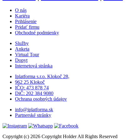
O nás
Kariéra
Prihlásenie
Pridať firmu
Obchodné podmienky
Služby
Anketa
Virtual Tour
Dopyt
Internetová stránka
Iplatforma s.r.o. Klokoč 28,
962 25 Klokoč
IČO: 473 878 74
DiČ: 202 384 9080
Ochrana osobných údajov
info@iplatforma.sk
Partnerské stránky
Copyright (c) 2026 Copyright Holder All Rights Reserved