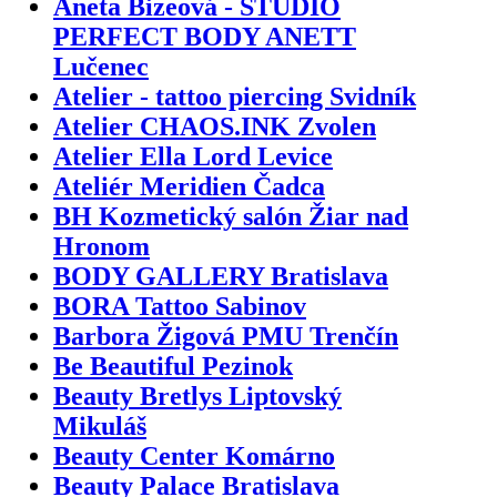
Aneta Bizeová - ŠTÚDIO
PERFECT BODY ANETT
Lučenec
Atelier - tattoo piercing Svidník
Atelier CHAOS.INK Zvolen
Atelier Ella Lord Levice
Ateliér Meridien Čadca
BH Kozmetický salón Žiar nad
Hronom
BODY GALLERY Bratislava
BORA Tattoo Sabinov
Barbora Žigová PMU Trenčín
Be Beautiful Pezinok
Beauty Bretlys Liptovský
Mikuláš
Beauty Center Komárno
Beauty Palace Bratislava