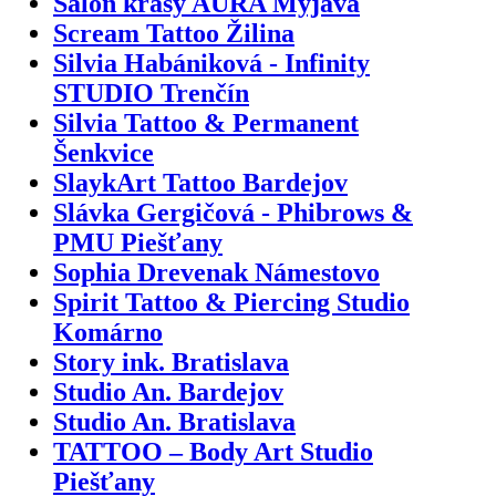
Salón krásy AURA Myjava
Scream Tattoo Žilina
Silvia Habániková - Infinity
STUDIO Trenčín
Silvia Tattoo & Permanent
Šenkvice
SlaykArt Tattoo Bardejov
Slávka Gergičová - Phibrows &
PMU Piešťany
Sophia Drevenak Námestovo
Spirit Tattoo & Piercing Studio
Komárno
Story ink. Bratislava
Studio An. Bardejov
Studio An. Bratislava
TATTOO – Body Art Studio
Piešťany