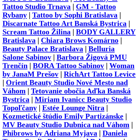
Tattoo Studio Trnava
|
GM - Tattoo
Rybany
|
Tattoo by Sophi Bratislava
|
Discarnate Tattoo Art Banská Bystrica
|
Scream Tattoo Žilina
|
BODY GALLERY
Bratislava
|
Chiara Brows Komárno
|
Beauty Palace Bratislava
|
Belluria
Salone Sabinov
|
Barbora Žigová PMU
Trenčín
|
BORA Tattoo Sabinov
|
Woman
by JanaM Prešov
|
RichArt Tattoo Levice
|
Orient Beauty Studio Nové Mesto nad
Váhom
|
Tetovanie obočia Aďka Banská
Bystrica
|
Miriam Ivanicc Beauty Studio
Topoľčany
|
Estée Lounge Nitra
|
Kozmetické štúdio Emily Partizánske
|
MV Beauty Studio Dubnica nad Váhom
|
Phibrows by Adriana Myjava
|
Daniela