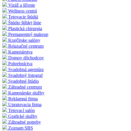
Vizáž a líčenie
Wellness centrá
Tetovacie štúdiá
Štúdio štíhlej línie
Plastická chirurgia
Permanentný makeup
Krajčírske salóny
Relaxačné centrum
Kamenárstva
Domov dôchodcov
Pohrebníctva
Svadobná agentúra
Svadobný fotograf
Svadobné štúdio
Záhradné centrum
Kamenárske služby
Reklamná firma
Upratovacia firma
Tetovací salón
Grafické služby
Záhradné potreby
Zoznam SBS