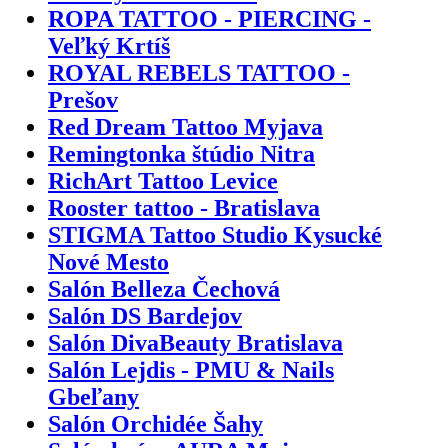
ROPA TATTOO - PIERCING -
Veľký Krtíš
ROYAL REBELS TATTOO -
Prešov
Red Dream Tattoo Myjava
Remingtonka štúdio Nitra
RichArt Tattoo Levice
Rooster tattoo - Bratislava
STIGMA Tattoo Studio Kysucké
Nové Mesto
Salón Belleza Čechová
Salón DS Bardejov
Salón DivaBeauty Bratislava
Salón Lejdis - PMU & Nails
Gbeľany
Salón Orchidée Šahy