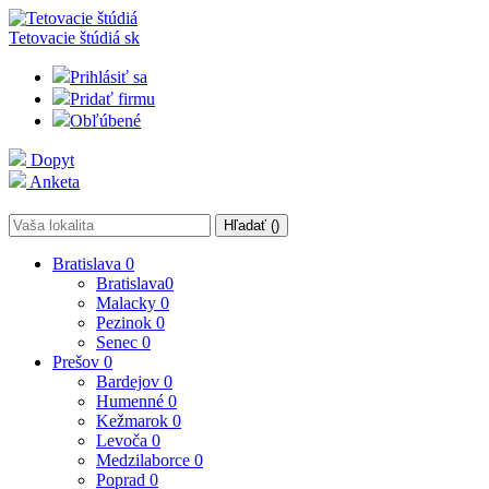
Tetovacie štúdiá
sk
Prihlásiť sa
Pridať firmu
Obľúbené
Dopyt
Anketa
Hľadať (
)
Bratislava
0
Bratislava
0
Malacky
0
Pezinok
0
Senec
0
Prešov
0
Bardejov
0
Humenné
0
Kežmarok
0
Levoča
0
Medzilaborce
0
Poprad
0