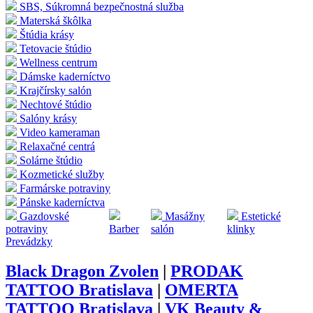
SBS, Súkromná bezpečnostná služba
Materská škôlka
Štúdia krásy
Tetovacie štúdio
Wellness centrum
Dámske kaderníctvo
Krajčírsky salón
Nechtové štúdio
Salóny krásy
Video kameraman
Relaxačné centrá
Solárne štúdio
Kozmetické služby
Farmárske potraviny
Pánske kaderníctva
Gazdovské
Masážny
Estetické
potraviny
Barber
salón
klinky
Prevádzky
Black Dragon Zvolen
|
PRODAK
TATTOO Bratislava
|
OMERTA
TATTOO Bratislava
|
VK Beauty &