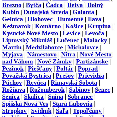
Brezno
|
Bytča
|
Čadca
|
Detva
|
Dolný
Kubín
|
Dunajská Streda
|
Galanta
|
Gelnica
|
Hlohovec
|
Humenné
|
Ilava
|
Kežmarok
|
Komárno
|
Košice
|
Krupina
|
Kysucké Nové Mesto
|
Levice
|
Levoča
|
Liptovský Mikuláš
|
Lučenec
|
Malacky
|
Martin
|
Medzilaborce
|
Michalovce
|
Myjava
|
Námestovo
|
Nitra
|
Nové Mesto
nad Váhom
|
Nové Zámky
|
Partizánske
|
Pezinok
|
Piešťany
|
Poltár
|
Poprad
|
Považská Bystrica
|
Prešov
|
Prievidza
|
Púchov
|
Revúca
|
Rimavská Sobota
|
Rožňava
|
Ružomberok
|
Sabinov
|
Senec
|
Senica
|
Skalica
|
Snina
|
Sobrance
|
Spišská Nová Ves
|
Stará Ľubovňa
|
Stropkov
|
Svidník
|
Šaľa
|
Topoľčany
|