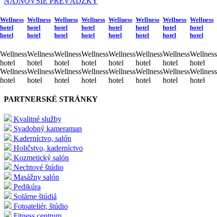
NAJNOVŠIE PREVÁDZKY
Wellness
Wellness
Wellness
Wellness
Wellness
Wellness
Wellness
Wellness
hotel
hotel
hotel
hotel
hotel
hotel
hotel
hotel
hotel
hotel
hotel
hotel
hotel
hotel
hotel
hotel
Wellness
Wellness
Wellness
Wellness
Wellness
Wellness
Wellness
Wellness
hotel
hotel
hotel
hotel
hotel
hotel
hotel
hotel
Wellness
Wellness
Wellness
Wellness
Wellness
Wellness
Wellness
Wellness
hotel
hotel
hotel
hotel
hotel
hotel
hotel
hotel
PARTNERSKÉ STRÁNKY
Kvalitné služby
Svadobný kameraman
Kaderníctvo, salón
Holičstvo, kaderníctvo
Kozmetický salón
Nechtové štúdio
Masážny salón
Pedikúra
Solárne štúdiá
Fotoateliér, štúdio
Fitness centrum