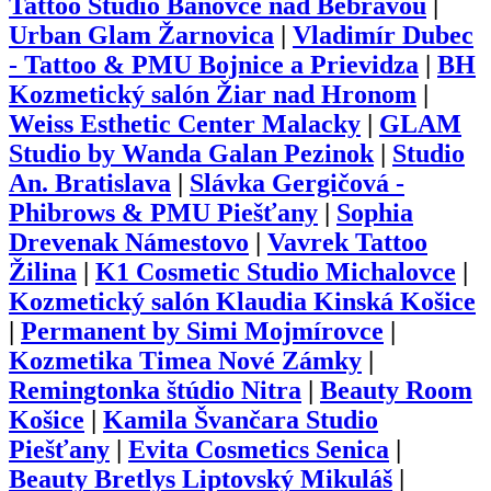
Tattoo Studio Bánovce nad Bebravou
|
Urban Glam Žarnovica
|
Vladimír Dubec
- Tattoo & PMU Bojnice a Prievidza
|
BH
Kozmetický salón Žiar nad Hronom
|
Weiss Esthetic Center Malacky
|
GLAM
Studio by Wanda Galan Pezinok
|
Studio
An. Bratislava
|
Slávka Gergičová -
Phibrows & PMU Piešťany
|
Sophia
Drevenak Námestovo
|
Vavrek Tattoo
Žilina
|
K1 Cosmetic Studio Michalovce
|
Kozmetický salón Klaudia Kinská Košice
|
Permanent by Simi Mojmírovce
|
Kozmetika Timea Nové Zámky
|
Remingtonka štúdio Nitra
|
Beauty Room
Košice
|
Kamila Švančara Studio
Piešťany
|
Evita Cosmetics Senica
|
Beauty Bretlys Liptovský Mikuláš
|