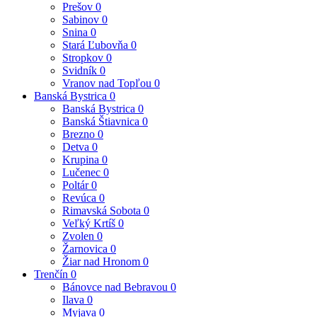
Prešov
0
Sabinov
0
Snina
0
Stará Ľubovňa
0
Stropkov
0
Svidník
0
Vranov nad Topľou
0
Banská Bystrica
0
Banská Bystrica
0
Banská Štiavnica
0
Brezno
0
Detva
0
Krupina
0
Lučenec
0
Poltár
0
Revúca
0
Rimavská Sobota
0
Veľký Krtíš
0
Zvolen
0
Žarnovica
0
Žiar nad Hronom
0
Trenčín
0
Bánovce nad Bebravou
0
Ilava
0
Myjava
0