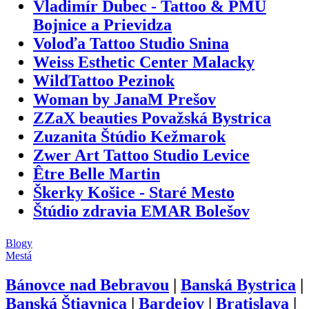
Vladimír Dubec - Tattoo & PMU
Bojnice a Prievidza
Voloďa Tattoo Studio Snina
Weiss Esthetic Center Malacky
WildTattoo Pezinok
Woman by JanaM Prešov
ZZaX beauties Považská Bystrica
Zuzanita Štúdio Kežmarok
Zwer Art Tattoo Studio Levice
Être Belle Martin
Škerky Košice - Staré Mesto
Štúdio zdravia EMAR Bolešov
Blogy
Mestá
Bánovce nad Bebravou
|
Banská Bystrica
|
Banská Štiavnica
|
Bardejov
|
Bratislava
|