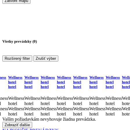
Zatvoriť mapu
Všetky prevádzky (
0
)
Rozširený filter
Zrušiť výber
ness
Wellness
Wellness
Wellness
Wellness
Wellness
Wellness
Wellness
Well
hotel
hotel
hotel
hotel
hotel
hotel
hotel
hotel
hotel
hotel
hotel
hotel
hotel
hotel
hotel
hotel
ness
Wellness
Wellness
Wellness
Wellness
Wellness
Wellness
Wellness
Well
l
hotel
hotel
hotel
hotel
hotel
hotel
hotel
hote
ness
Wellness
Wellness
Wellness
Wellness
Wellness
Wellness
Wellness
Well
l
hotel
hotel
hotel
hotel
hotel
hotel
hotel
hote
Vaším požiadavkám nevyhovuje žiadna prevádzka.
Zobraziť ďalšie