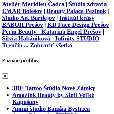
Ateliér Meridien Čadca
|
Štúdio zdravia
EMAR Bolešov
|
Beauty Palace Pezinok
|
Studio An. Bardejov
|
Inštitút krásy
BABOR Prešov
|
KD Face Design Prešov
|
Perm Beauty - Katarína Engel Prešov
|
Silvia Habániková - Infinity STUDIO
Trenčín
...
Zobraziť všetko
Zoznam profilov
×
3DE Tattoo Štúdio Nové Zámky
Amazink Beauty by Stefi Veľké
Kapušany
Ammi štúdio Banská Bystrica