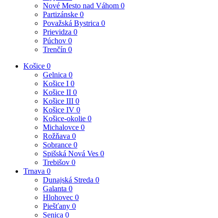
Nové Mesto nad Váhom
0
Partizánske
0
Považská Bystrica
0
Prievidza
0
Púchov
0
Trenčín
0
Košice
0
Gelnica
0
Košice I
0
Košice II
0
Košice III
0
Košice IV
0
Košice-okolie
0
Michalovce
0
Rožňava
0
Sobrance
0
Spišská Nová Ves
0
Trebišov
0
Trnava
0
Dunajská Streda
0
Galanta
0
Hlohovec
0
Piešťany
0
Senica
0