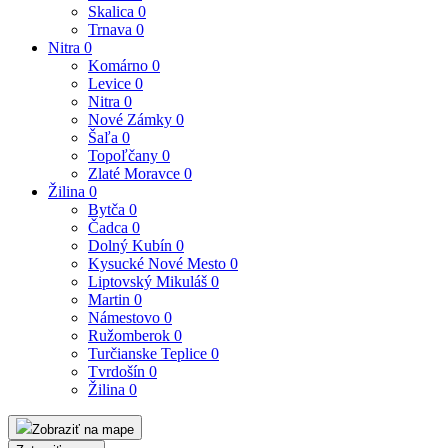
Skalica
0
Trnava
0
Nitra
0
Komárno
0
Levice
0
Nitra
0
Nové Zámky
0
Šaľa
0
Topoľčany
0
Zlaté Moravce
0
Žilina
0
Bytča
0
Čadca
0
Dolný Kubín
0
Kysucké Nové Mesto
0
Liptovský Mikuláš
0
Martin
0
Námestovo
0
Ružomberok
0
Turčianske Teplice
0
Tvrdošín
0
Žilina
0
Zobraziť na mape