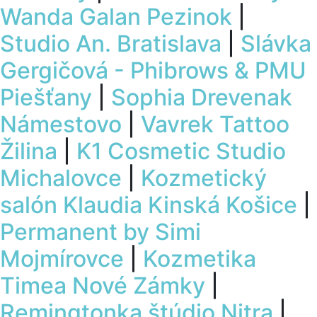
Wanda Galan Pezinok
|
Studio An. Bratislava
|
Slávka
Gergičová - Phibrows & PMU
Piešťany
|
Sophia Drevenak
Námestovo
|
Vavrek Tattoo
Žilina
|
K1 Cosmetic Studio
Michalovce
|
Kozmetický
salón Klaudia Kinská Košice
|
Permanent by Simi
Mojmírovce
|
Kozmetika
Timea Nové Zámky
|
Remingtonka štúdio Nitra
|