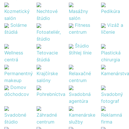
Kozmetický
Nechtové
Masážny
Pedikúra
salón
štúdio
salón
Solárne
Fitness
Vizáž a
štúdiá
Fotoateliér,
centrum
líčenie
štúdio
Štúdio
Wellness
Tetovacie
štíhlej línie
Plastická
centrá
štúdiá
chirurgia
Permanentný
Krajčírske
Relaxačné
Kamenárstv
makeup
salóny
centrum
Domov
dôchodcov
Pohrebníctva
Svadobná
Svadobný
agentúra
fotograf
Svadobné
Záhradné
Kamenárske
Reklamná
štúdio
centrum
služby
firma