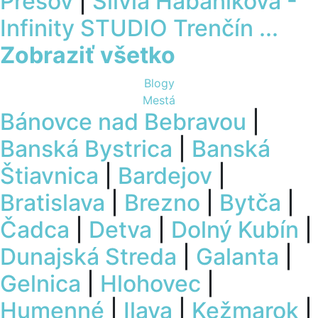
Prešov
|
Silvia Habániková -
Infinity STUDIO Trenčín
...
Zobraziť všetko
Blogy
Mestá
Bánovce nad Bebravou
|
Banská Bystrica
|
Banská
Štiavnica
|
Bardejov
|
Bratislava
|
Brezno
|
Bytča
|
Čadca
|
Detva
|
Dolný Kubín
|
Dunajská Streda
|
Galanta
|
Gelnica
|
Hlohovec
|
Humenné
|
Ilava
|
Kežmarok
|