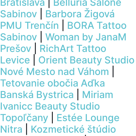
Bratislava
|
Belluria Salone
Sabinov
|
Barbora Žigová
PMU Trenčín
|
BORA Tattoo
Sabinov
|
Woman by JanaM
Prešov
|
RichArt Tattoo
Levice
|
Orient Beauty Studio
Nové Mesto nad Váhom
|
Tetovanie obočia Aďka
Banská Bystrica
|
Miriam
Ivanicc Beauty Studio
Topoľčany
|
Estée Lounge
Nitra
|
Kozmetické štúdio