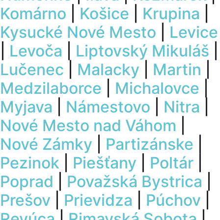
Komárno
|
Košice
|
Krupina
|
Kysucké Nové Mesto
|
Levice
|
Levoča
|
Liptovský Mikuláš
|
Lučenec
|
Malacky
|
Martin
|
Medzilaborce
|
Michalovce
|
Myjava
|
Námestovo
|
Nitra
|
Nové Mesto nad Váhom
|
Nové Zámky
|
Partizánske
|
Pezinok
|
Piešťany
|
Poltár
|
Poprad
|
Považská Bystrica
|
Prešov
|
Prievidza
|
Púchov
|
Revúca
|
Rimavská Sobota
|