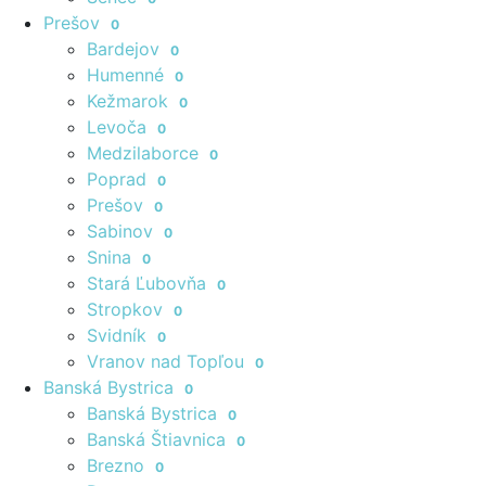
Prešov
0
Bardejov
0
Humenné
0
Kežmarok
0
Levoča
0
Medzilaborce
0
Poprad
0
Prešov
0
Sabinov
0
Snina
0
Stará Ľubovňa
0
Stropkov
0
Svidník
0
Vranov nad Topľou
0
Banská Bystrica
0
Banská Bystrica
0
Banská Štiavnica
0
Brezno
0