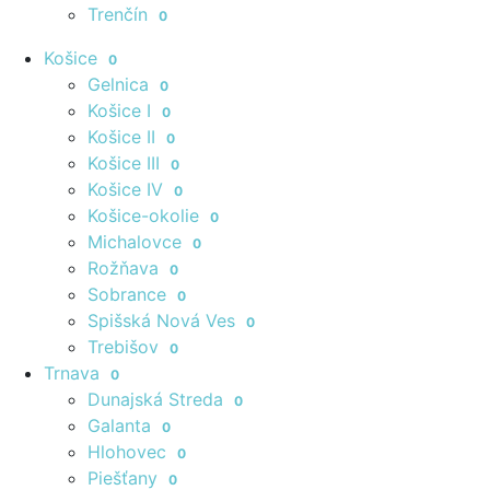
Trenčín
0
Košice
0
Gelnica
0
Košice I
0
Košice II
0
Košice III
0
Košice IV
0
Košice-okolie
0
Michalovce
0
Rožňava
0
Sobrance
0
Spišská Nová Ves
0
Trebišov
0
Trnava
0
Dunajská Streda
0
Galanta
0
Hlohovec
0
Piešťany
0