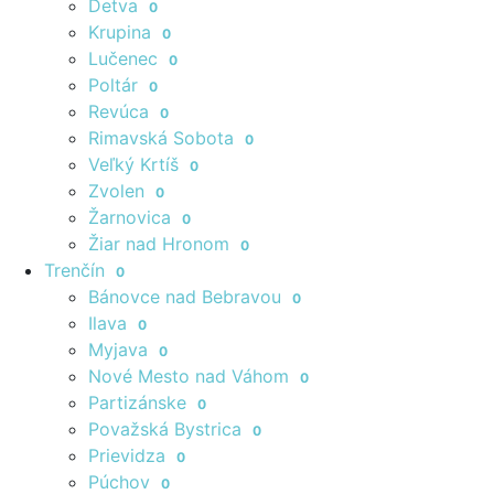
Detva
0
Krupina
0
Lučenec
0
Poltár
0
Revúca
0
Rimavská Sobota
0
Veľký Krtíš
0
Zvolen
0
Žarnovica
0
Žiar nad Hronom
0
Trenčín
0
Bánovce nad Bebravou
0
Ilava
0
Myjava
0
Nové Mesto nad Váhom
0
Partizánske
0
Považská Bystrica
0
Prievidza
0
Púchov
0