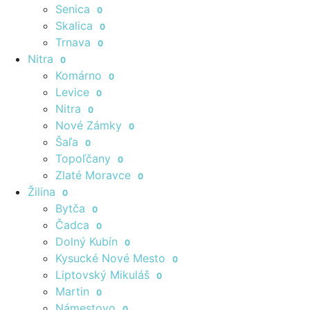
Senica
0
Skalica
0
Trnava
0
Nitra
0
Komárno
0
Levice
0
Nitra
0
Nové Zámky
0
Šaľa
0
Topoľčany
0
Zlaté Moravce
0
Žilina
0
Bytča
0
Čadca
0
Dolný Kubín
0
Kysucké Nové Mesto
0
Liptovský Mikuláš
0
Martin
0
Námestovo
0