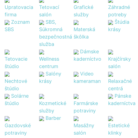
Upratovacia
Tetovací
Grafické
Záhradné
firma
salón
služby
potreby
Zoznam
SBS,
Štúdia
SBS
Súkromná
Materská
krásy
bezpečnostná
škôlka
služba
Dámske
Tetovacie
Wellness
kaderníctvo
Krajčírsky
štúdio
centrum
salón
Salóny
Video
Nechtové
krásy
kameraman
Relaxačné
štúdio
centrá
Solárne
Pánske
štúdio
Kozmetické
Farmárske
kaderníctva
služby
potraviny
Barber
Gazdovské
Masážny
Estetické
potraviny
salón
klinky