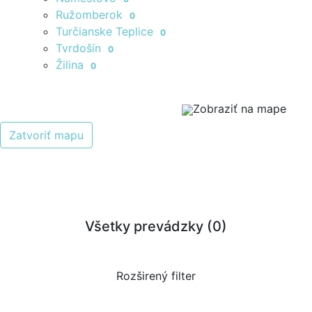
Ružomberok
0
Turčianske Teplice
0
Tvrdošín
0
Žilina
0
Zobraziť na mape
Zatvoriť mapu
Všetky prevádzky (
0
)
Rozširený filter