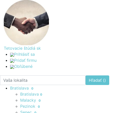
Tetovacie štúdiá
sk
Prihlásiť sa
Pridať firmu
Obľúbené
Hľadať (
)
Bratislava
0
Bratislava
0
Malacky
0
Pezinok
0
Senec
0