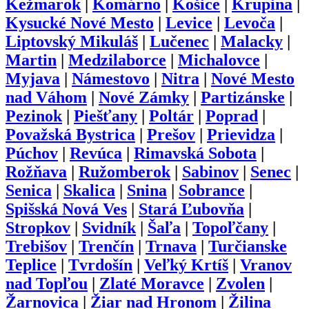
Kežmarok
|
Komárno
|
Košice
|
Krupina
|
Kysucké Nové Mesto
|
Levice
|
Levoča
|
Liptovský Mikuláš
|
Lučenec
|
Malacky
|
Martin
|
Medzilaborce
|
Michalovce
|
Myjava
|
Námestovo
|
Nitra
|
Nové Mesto
nad Váhom
|
Nové Zámky
|
Partizánske
|
Pezinok
|
Piešťany
|
Poltár
|
Poprad
|
Považská Bystrica
|
Prešov
|
Prievidza
|
Púchov
|
Revúca
|
Rimavská Sobota
|
Rožňava
|
Ružomberok
|
Sabinov
|
Senec
|
Senica
|
Skalica
|
Snina
|
Sobrance
|
Spišská Nová Ves
|
Stará Ľubovňa
|
Stropkov
|
Svidník
|
Šaľa
|
Topoľčany
|
Trebišov
|
Trenčín
|
Trnava
|
Turčianske
Teplice
|
Tvrdošín
|
Veľký Krtíš
|
Vranov
nad Topľou
|
Zlaté Moravce
|
Zvolen
|
Žarnovica
|
Žiar nad Hronom
|
Žilina