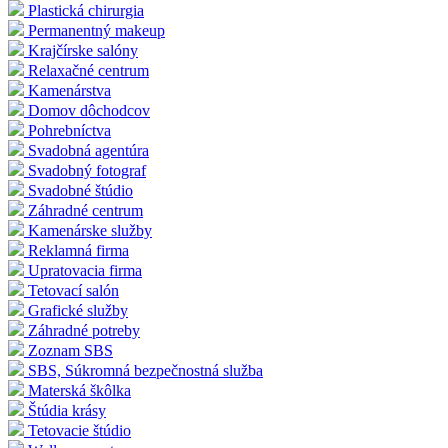
Plastická chirurgia
Permanentný makeup
Krajčírske salóny
Relaxačné centrum
Kamenárstva
Domov dôchodcov
Pohrebníctva
Svadobná agentúra
Svadobný fotograf
Svadobné štúdio
Záhradné centrum
Kamenárske služby
Reklamná firma
Upratovacia firma
Tetovací salón
Grafické služby
Záhradné potreby
Zoznam SBS
SBS, Súkromná bezpečnostná služba
Materská škôlka
Štúdia krásy
Tetovacie štúdio