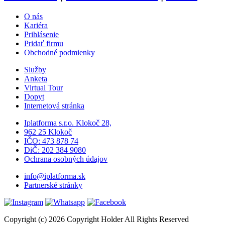
O nás
Kariéra
Prihlásenie
Pridať firmu
Obchodné podmienky
Služby
Anketa
Virtual Tour
Dopyt
Internetová stránka
Iplatforma s.r.o. Klokoč 28,
962 25 Klokoč
IČO: 473 878 74
DiČ: 202 384 9080
Ochrana osobných údajov
info@iplatforma.sk
Partnerské stránky
Copyright (c) 2026 Copyright Holder All Rights Reserved