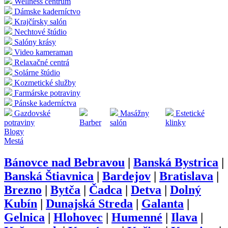
Wellness centrum
Dámske kaderníctvo
Krajčírsky salón
Nechtové štúdio
Salóny krásy
Video kameraman
Relaxačné centrá
Solárne štúdio
Kozmetické služby
Farmárske potraviny
Pánske kaderníctva
Gazdovské
Masážny
Estetické
potraviny
Barber
salón
klinky
Blogy
Mestá
Bánovce nad Bebravou
|
Banská Bystrica
|
Banská Štiavnica
|
Bardejov
|
Bratislava
|
Brezno
|
Bytča
|
Čadca
|
Detva
|
Dolný
Kubín
|
Dunajská Streda
|
Galanta
|
Gelnica
|
Hlohovec
|
Humenné
|
Ilava
|