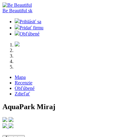
Be Beautiful
sk
Prihlásiť sa
Pridať firmu
Obľúbené
Mapa
Recenzie
Obľúbené
Zdieľať
AquaPark Miraj