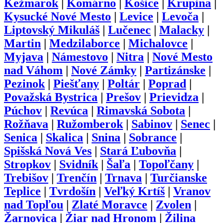
Kežmarok
|
Komárno
|
Košice
|
Krupina
|
Kysucké Nové Mesto
|
Levice
|
Levoča
|
Liptovský Mikuláš
|
Lučenec
|
Malacky
|
Martin
|
Medzilaborce
|
Michalovce
|
Myjava
|
Námestovo
|
Nitra
|
Nové Mesto
nad Váhom
|
Nové Zámky
|
Partizánske
|
Pezinok
|
Piešťany
|
Poltár
|
Poprad
|
Považská Bystrica
|
Prešov
|
Prievidza
|
Púchov
|
Revúca
|
Rimavská Sobota
|
Rožňava
|
Ružomberok
|
Sabinov
|
Senec
|
Senica
|
Skalica
|
Snina
|
Sobrance
|
Spišská Nová Ves
|
Stará Ľubovňa
|
Stropkov
|
Svidník
|
Šaľa
|
Topoľčany
|
Trebišov
|
Trenčín
|
Trnava
|
Turčianske
Teplice
|
Tvrdošín
|
Veľký Krtíš
|
Vranov
nad Topľou
|
Zlaté Moravce
|
Zvolen
|
Žarnovica
|
Žiar nad Hronom
|
Žilina