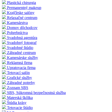
Plastická chirurgia
Permanentný makeup
Krajčírske salóny
Relaxačné centrum
Kamenárstva
Domov dôchodcov
Pohrebníctva
Svadobná agentúra
Svadobný fotograf
Svadobné štúdio
Záhradné centrum
Kamenárske služby
Reklamná firma
Upratovacia firma
Tetovací salón
Grafické služby
Záhradné potreby
Zoznam SBS
SBS, Súkromná bezpečnostná služba
Materská škôlka
Štúdia krásy
Tetovacie štúdio