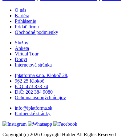
O nás
Kariéra
Prihlásenie
Pridať firmu
Obchodné podmienky
Služby
Anketa
Virtual Tour
Dopyt
Internetová stránka
Iplatforma s.r.o. Klokoč 28,
962 25 Klokoč
IČO: 473 878 74
DiČ: 202 384 9080
Ochrana osobných údajov
info@iplatforma.sk
Partnerské stránky
Copyright (c) 2026 Copyright Holder All Rights Reserved