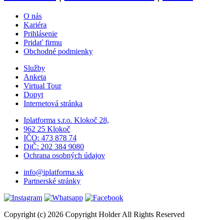
O nás
Kariéra
Prihlásenie
Pridať firmu
Obchodné podmienky
Služby
Anketa
Virtual Tour
Dopyt
Internetová stránka
Iplatforma s.r.o. Klokoč 28,
962 25 Klokoč
IČO: 473 878 74
DiČ: 202 384 9080
Ochrana osobných údajov
info@iplatforma.sk
Partnerské stránky
Copyright (c) 2026 Copyright Holder All Rights Reserved