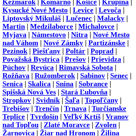
Kežmarok
|
Komárno
|
Košice
|
Krupina
|
Kysucké Nové Mesto
|
Levice
|
Levoča
|
Liptovský Mikuláš
|
Lučenec
|
Malacky
|
Martin
|
Medzilaborce
|
Michalovce
|
Myjava
|
Námestovo
|
Nitra
|
Nové Mesto
nad Váhom
|
Nové Zámky
|
Partizánske
|
Pezinok
|
Piešťany
|
Poltár
|
Poprad
|
Považská Bystrica
|
Prešov
|
Prievidza
|
Púchov
|
Revúca
|
Rimavská Sobota
|
Rožňava
|
Ružomberok
|
Sabinov
|
Senec
|
Senica
|
Skalica
|
Snina
|
Sobrance
|
Spišská Nová Ves
|
Stará Ľubovňa
|
Stropkov
|
Svidník
|
Šaľa
|
Topoľčany
|
Trebišov
|
Trenčín
|
Trnava
|
Turčianske
Teplice
|
Tvrdošín
|
Veľký Krtíš
|
Vranov
nad Topľou
|
Zlaté Moravce
|
Zvolen
|
Žarnovica
|
Žiar nad Hronom
|
Žilina