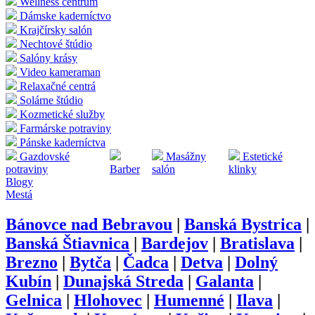
Wellness centrum
Dámske kaderníctvo
Krajčírsky salón
Nechtové štúdio
Salóny krásy
Video kameraman
Relaxačné centrá
Solárne štúdio
Kozmetické služby
Farmárske potraviny
Pánske kaderníctva
Gazdovské
Masážny
Estetické
potraviny
Barber
salón
klinky
Blogy
Mestá
Bánovce nad Bebravou
|
Banská Bystrica
|
Banská Štiavnica
|
Bardejov
|
Bratislava
|
Brezno
|
Bytča
|
Čadca
|
Detva
|
Dolný
Kubín
|
Dunajská Streda
|
Galanta
|
Gelnica
|
Hlohovec
|
Humenné
|
Ilava
|