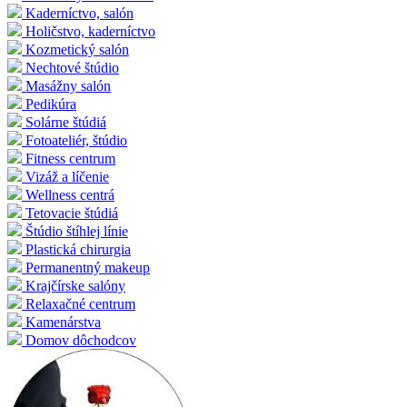
Kaderníctvo, salón
Holičstvo, kaderníctvo
Kozmetický salón
Nechtové štúdio
Masážny salón
Pedikúra
Solárne štúdiá
Fotoateliér, štúdio
Fitness centrum
Vizáž a líčenie
Wellness centrá
Tetovacie štúdiá
Štúdio štíhlej línie
Plastická chirurgia
Permanentný makeup
Krajčírske salóny
Relaxačné centrum
Kamenárstva
Domov dôchodcov