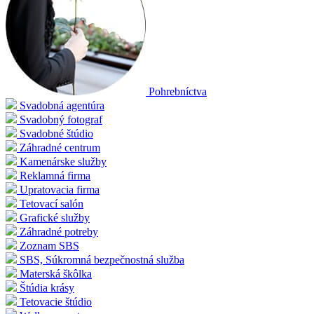
Pohrebníctva
Svadobná agentúra
Svadobný fotograf
Svadobné štúdio
Záhradné centrum
Kamenárske služby
Reklamná firma
Upratovacia firma
Tetovací salón
Grafické služby
Záhradné potreby
Zoznam SBS
SBS, Súkromná bezpečnostná služba
Materská škôlka
Štúdia krásy
Tetovacie štúdio