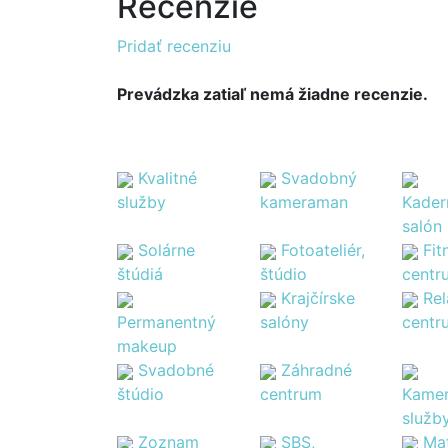
Recenzie
Pridať recenziu
Prevádzka zatiaľ nemá žiadne recenzie.
Kvalitné
Svadobný
služby
kameraman
Kader
salón
Solárne
Fotoateliér,
Fit
štúdiá
štúdio
centr
Krajčírske
Re
Permanentný
salóny
centr
makeup
Svadobné
Záhradné
štúdio
centrum
Kamen
služb
Zoznam
SBS,
Ma