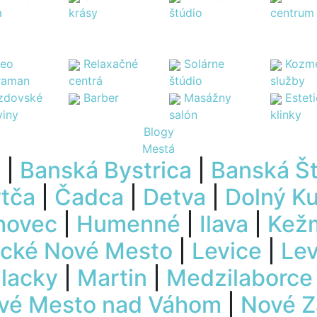
a
krásy
štúdio
centrum
deo
Relaxačné
Solárne
Kozme
raman
centrá
štúdio
služby
zdovské
Barber
Masážny
Estet
viny
salón
klinky
Blogy
Mestá
u
|
Banská Bystrica
|
Banská Št
tča
|
Čadca
|
Detva
|
Dolný K
hovec
|
Humenné
|
Ilava
|
Kež
cké Nové Mesto
|
Levice
|
Le
lacky
|
Martin
|
Medzilaborce
vé Mesto nad Váhom
|
Nové 