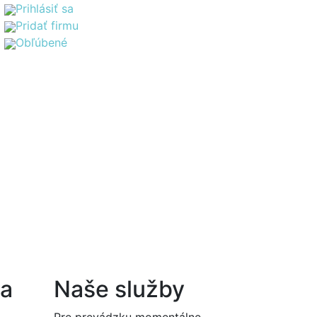
Prihlásiť sa
Pridať firmu
Obľúbené
na
Naše služby