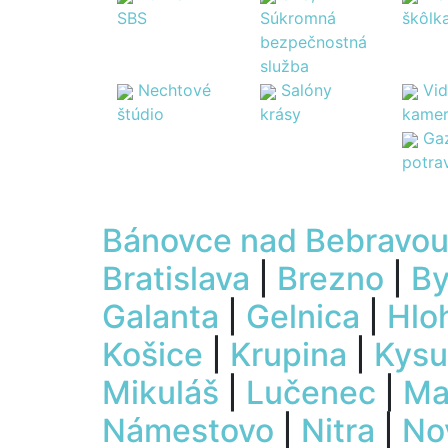
SBS
Súkromná
škôlk
bezpečnostná
služba
Nechtové
Salóny
Vi
štúdio
krásy
kame
Ga
potra
Bánovce nad Bebravo
Bratislava
|
Brezno
|
By
Galanta
|
Gelnica
|
Hlo
Košice
|
Krupina
|
Kysu
Mikuláš
|
Lučenec
|
Ma
Námestovo
|
Nitra
|
No