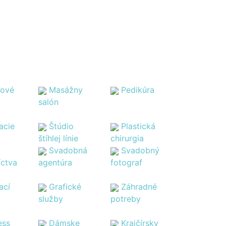
tové
Masážny
Pedikúra
salón
acie
Štúdio
Plastická
štíhlej línie
chirurgia
Svadobná
Svadobný
íctva
agentúra
fotograf
ací
Grafické
Záhradné
služby
potreby
ess
Dámske
Krajčírsky