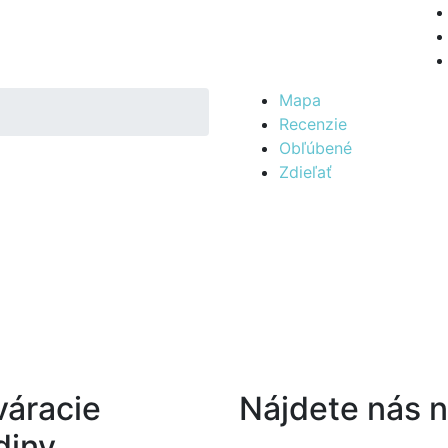
Mapa
Recenzie
Obľúbené
Zdieľať
váracie
Nájdete nás 
diny