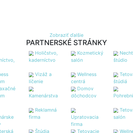
Zobraziť ďalšie
PARTNERSKÉ STRÁNKY
Holičstvo,
Kozmetický
Nech
níctvo,
kaderníctvo
salón
štúdio
ness
Vizáž a
Wellness
Tetov
um
líčenie
centrá
štúdiá
laxačné
Domov
um
Kamenárstva
dôchodcov
Pohrebn
Reklamná
Tetov
árske
firma
Upratovacia
salón
y
firma
terská
Štúdia
Tetovacie
Welln