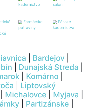
kaderníctvo
salón
tické
Farmárske
Pánske
potraviny
kaderníctva
ické
iavnica
|
Bardejov
|
ubín
|
Dunajská Streda
|
marok
|
Komárno
|
voča
|
Liptovský
|
Michalovce
|
Myjava
|
Zámky
|
Partizánske
|