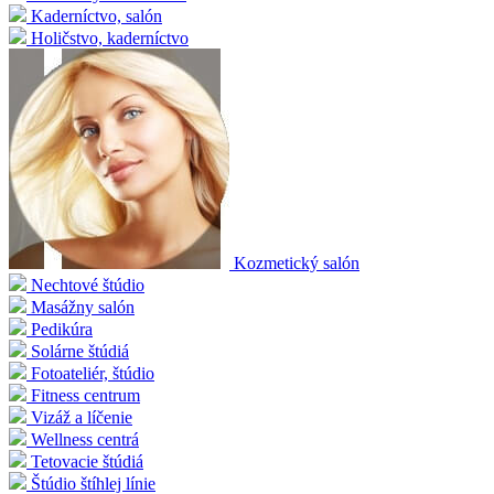
Kaderníctvo, salón
Holičstvo, kaderníctvo
Kozmetický salón
Nechtové štúdio
Masážny salón
Pedikúra
Solárne štúdiá
Fotoateliér, štúdio
Fitness centrum
Vizáž a líčenie
Wellness centrá
Tetovacie štúdiá
Štúdio štíhlej línie