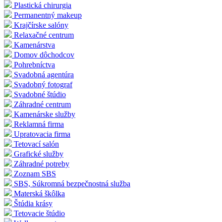
Plastická chirurgia
Permanentný makeup
Krajčírske salóny
Relaxačné centrum
Kamenárstva
Domov dôchodcov
Pohrebníctva
Svadobná agentúra
Svadobný fotograf
Svadobné štúdio
Záhradné centrum
Kamenárske služby
Reklamná firma
Upratovacia firma
Tetovací salón
Grafické služby
Záhradné potreby
Zoznam SBS
SBS, Súkromná bezpečnostná služba
Materská škôlka
Štúdia krásy
Tetovacie štúdio