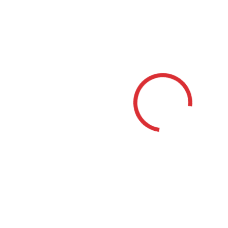
Mestá
Bánovce nad Bebravou
|
Banská Bystrica
|
Banská Štiavnica
|
Bardejov
|
Bratislava
|