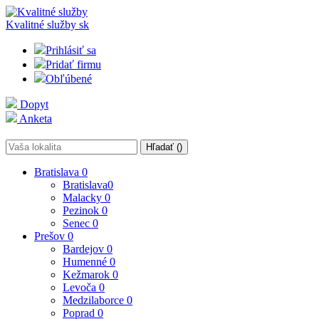
Kvalitné služby
sk
Prihlásiť sa
Pridať firmu
Obľúbené
Dopyt
Anketa
Hľadať (
)
Bratislava
0
Bratislava
0
Malacky
0
Pezinok
0
Senec
0
Prešov
0
Bardejov
0
Humenné
0
Kežmarok
0
Levoča
0
Medzilaborce
0
Poprad
0