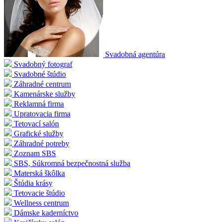
Svadobná agentúra
Svadobný fotograf
Svadobné štúdio
Záhradné centrum
Kamenárske služby
Reklamná firma
Upratovacia firma
Tetovací salón
Grafické služby
Záhradné potreby
Zoznam SBS
SBS, Súkromná bezpečnostná služba
Materská škôlka
Štúdia krásy
Tetovacie štúdio
Wellness centrum
Dámske kaderníctvo