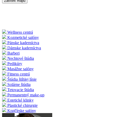
Zatvoriť mapu
Wellness centrá
Kozmetické salóny
Pánske kaderníctva
Dámske kaderníctva
Barberi
Nechtové štúdia
Pedikúry
Masážne salóny
Fitness centrá
Štúdia štíhlej línie
Solárne štúdia
Tetovacie štúdia
Permanentný make-up
Estetické klinky
Plastické chirurgie
Krajčírske salóny