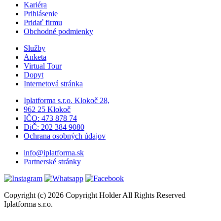
Kariéra
Prihlásenie
Pridať firmu
Obchodné podmienky
Služby
Anketa
Virtual Tour
Dopyt
Internetová stránka
Iplatforma s.r.o. Klokoč 28,
962 25 Klokoč
IČO: 473 878 74
DiČ: 202 384 9080
Ochrana osobných údajov
info@iplatforma.sk
Partnerské stránky
Copyright (c) 2026 Copyright Holder All Rights Reserved
Iplatforma s.r.o.