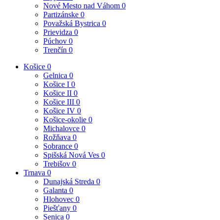
Nové Mesto nad Váhom
0
Partizánske
0
Považská Bystrica
0
Prievidza
0
Púchov
0
Trenčín
0
Košice
0
Gelnica
0
Košice I
0
Košice II
0
Košice III
0
Košice IV
0
Košice-okolie
0
Michalovce
0
Rožňava
0
Sobrance
0
Spišská Nová Ves
0
Trebišov
0
Trnava
0
Dunajská Streda
0
Galanta
0
Hlohovec
0
Piešťany
0
Senica
0