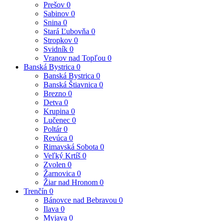
Prešov
0
Sabinov
0
Snina
0
Stará Ľubovňa
0
Stropkov
0
Svidník
0
Vranov nad Topľou
0
Banská Bystrica
0
Banská Bystrica
0
Banská Štiavnica
0
Brezno
0
Detva
0
Krupina
0
Lučenec
0
Poltár
0
Revúca
0
Rimavská Sobota
0
Veľký Krtíš
0
Zvolen
0
Žarnovica
0
Žiar nad Hronom
0
Trenčín
0
Bánovce nad Bebravou
0
Ilava
0
Myjava
0