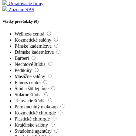
Upratovacie firmy
Zoznam SBS
Všetky prevádzky (
0
)
Wellness centrá
Kozmetické salóny
Pánske kaderníctva
Dámske kaderníctva
Barberi
Nechtové štúdia
Pedikúry
Masážne salóny
Fitness centrá
Štúdia štíhlej línie
Solárne štúdia
Tetovacie štúdia
Permanentný make-up
Kozmetické chirurgie
Plastické chirurgie
Krajčírske salóny
Svadobné agentúry