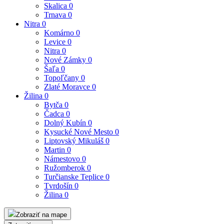
Skalica
0
Trnava
0
Nitra
0
Komárno
0
Levice
0
Nitra
0
Nové Zámky
0
Šaľa
0
Topoľčany
0
Zlaté Moravce
0
Žilina
0
Bytča
0
Čadca
0
Dolný Kubín
0
Kysucké Nové Mesto
0
Liptovský Mikuláš
0
Martin
0
Námestovo
0
Ružomberok
0
Turčianske Teplice
0
Tvrdošín
0
Žilina
0
Zobraziť na mape