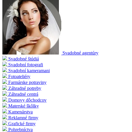
Svadobné agentúry
Svadobné štúdiá
Svadobní fotografi
Svadobní kameramani
Fotoateliéry
Farmárske potraviny
Záhradné potreby
Záhradné centrá
Domovy dôchodcov
Materské škôlky
Kamenárstva
Reklamné firmy
Grafické firmy
Pohrebníctva