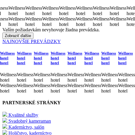
ness
Wellness
Wellness
Wellness
Wellness
Wellness
Wellness
Wellness
Well
l
hotel
hotel
hotel
hotel
hotel
hotel
hotel
hote
ness
Wellness
Wellness
Wellness
Wellness
Wellness
Wellness
Wellness
Well
l
hotel
hotel
hotel
hotel
hotel
hotel
hotel
hote
Vaším požiadavkám nevyhovuje žiadna prevádzka.
Zobraziť ďalšie
NAJNOVŠIE PREVÁDZKY
Wellness
Wellness
Wellness
Wellness
Wellness
Wellness
Wellness
Wellness
hotel
hotel
hotel
hotel
hotel
hotel
hotel
hotel
hotel
hotel
hotel
hotel
hotel
hotel
hotel
hotel
Wellness
Wellness
Wellness
Wellness
Wellness
Wellness
Wellness
Wellness
hotel
hotel
hotel
hotel
hotel
hotel
hotel
hotel
Wellness
Wellness
Wellness
Wellness
Wellness
Wellness
Wellness
Wellness
hotel
hotel
hotel
hotel
hotel
hotel
hotel
hotel
PARTNERSKÉ STRÁNKY
Kvalitné služby
Svadobný kameraman
Kaderníctvo, salón
Holičstvo, kaderníctvo