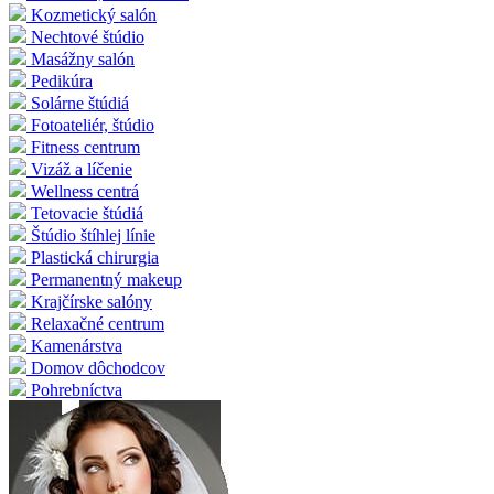
Kozmetický salón
Nechtové štúdio
Masážny salón
Pedikúra
Solárne štúdiá
Fotoateliér, štúdio
Fitness centrum
Vizáž a líčenie
Wellness centrá
Tetovacie štúdiá
Štúdio štíhlej línie
Plastická chirurgia
Permanentný makeup
Krajčírske salóny
Relaxačné centrum
Kamenárstva
Domov dôchodcov
Pohrebníctva