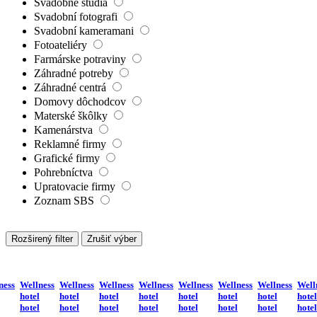
Svadobné štúdiá
Svadobní fotografi
Svadobní kameramani
Fotoateliéry
Farmárske potraviny
Záhradné potreby
Záhradné centrá
Domovy dôchodcov
Materské škôlky
Kamenárstva
Reklamné firmy
Grafické firmy
Pohrebníctva
Upratovacie firmy
Zoznam SBS
Rozširený filter
Zrušiť výber
ness
Wellness
Wellness
Wellness
Wellness
Wellness
Wellness
Wellness
Well
hotel
hotel
hotel
hotel
hotel
hotel
hotel
hotel
hotel
hotel
hotel
hotel
hotel
hotel
hotel
hotel