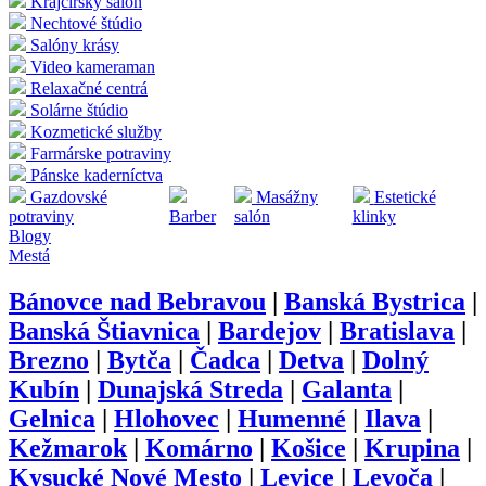
Krajčírsky salón
Nechtové štúdio
Salóny krásy
Video kameraman
Relaxačné centrá
Solárne štúdio
Kozmetické služby
Farmárske potraviny
Pánske kaderníctva
Gazdovské
Masážny
Estetické
potraviny
Barber
salón
klinky
Blogy
Mestá
Bánovce nad Bebravou
|
Banská Bystrica
|
Banská Štiavnica
|
Bardejov
|
Bratislava
|
Brezno
|
Bytča
|
Čadca
|
Detva
|
Dolný
Kubín
|
Dunajská Streda
|
Galanta
|
Gelnica
|
Hlohovec
|
Humenné
|
Ilava
|
Kežmarok
|
Komárno
|
Košice
|
Krupina
|
Kysucké Nové Mesto
|
Levice
|
Levoča
|