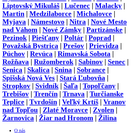
Liptovský Mikuláš
|
Lučenec
|
Malacky
|
Martin
|
Medzilaborce
|
Michalovce
|
Myjava
|
Námestovo
|
Nitra
|
Nové Mesto
nad Váhom
|
Nové Zámky
|
Partizánske
|
Pezinok
|
Piešťany
|
Poltár
|
Poprad
|
Považská Bystrica
|
Prešov
|
Prievidza
|
Púchov
|
Revúca
|
Rimavská Sobota
|
Rožňava
|
Ružomberok
|
Sabinov
|
Senec
|
Senica
|
Skalica
|
Snina
|
Sobrance
|
Spišská Nová Ves
|
Stará Ľubovňa
|
Stropkov
|
Svidník
|
Šaľa
|
Topoľčany
|
Trebišov
|
Trenčín
|
Trnava
|
Turčianske
Teplice
|
Tvrdošín
|
Veľký Krtíš
|
Vranov
nad Topľou
|
Zlaté Moravce
|
Zvolen
|
Žarnovica
|
Žiar nad Hronom
|
Žilina
O nás